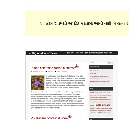
આ થીમ
૨ વર્ષથી અપડેટ કરવામાં આવી નથી
. તે લાંબા