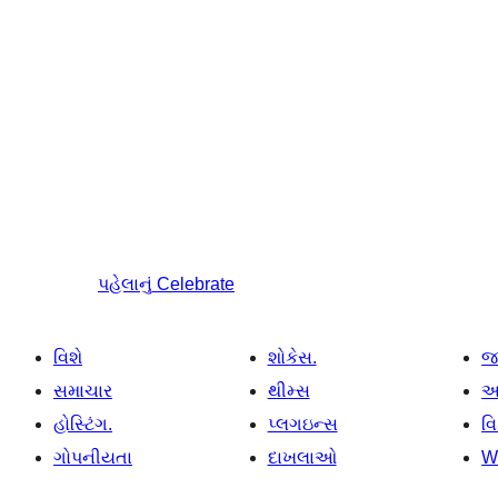
પહેલાનું
Celebrate
વિશે
શોકેસ.
જ
સમાચાર
થીમ્સ
આ
હોસ્ટિંગ.
પ્લગઇન્સ
વ
ગોપનીયતા
દાખલાઓ
W