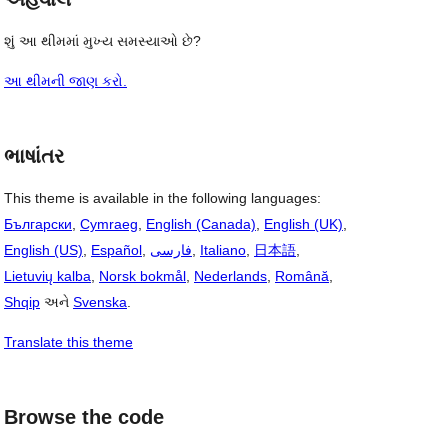
શું આ થીમમાં મુખ્ય સમસ્યાઓ છે?
આ થીમની જાણ કરો.
ભાષાંતર
This theme is available in the following languages:
Български
,
Cymraeg
,
English (Canada)
,
English (UK)
,
English (US)
,
Español
,
فارسی
,
Italiano
,
日本語
,
Lietuvių kalba
,
Norsk bokmål
,
Nederlands
,
Română
,
Shqip
અને
Svenska
.
Translate this theme
Browse the code