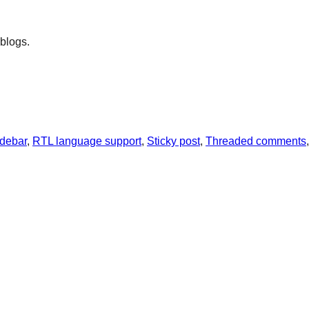
 blogs.
idebar
, 
RTL language support
, 
Sticky post
, 
Threaded comments