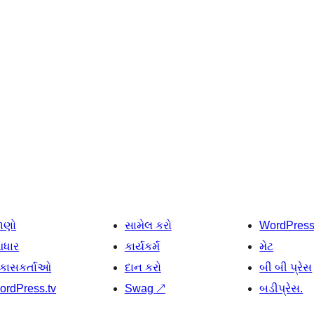
ાણો
સામેલ કરો
WordPres
ધાર
કાર્યકર્મ
મેટ
િકાસકર્તાઓ
દાન કરો
બી બી પ્રેસ
ordPress.tv
Swag
↗
બડીપ્રેસ.