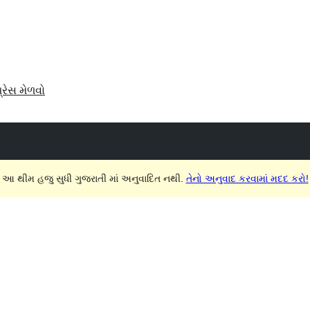
પ્રેસ મેળવો
આ થીમ હજુ સુધી ગુજરાતી માં અનુવાદિત નથી.
તેનો અનુવાદ કરવામાં મદદ કરો!