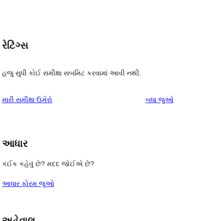
રેટિંગ્સ
હજુ સુધી કોઈ સમીક્ષા સબમિટ કરવામાં આવી નથી.
સમીક્ષાઓ
મારી સમીક્ષા ઉમેરો
બધા
જુઓ
, 
આધાર
કંઈક કહેવું છે? મદદ જોઈએ છે?
આધાર ફોરમ જુઓ
અહેવાલ