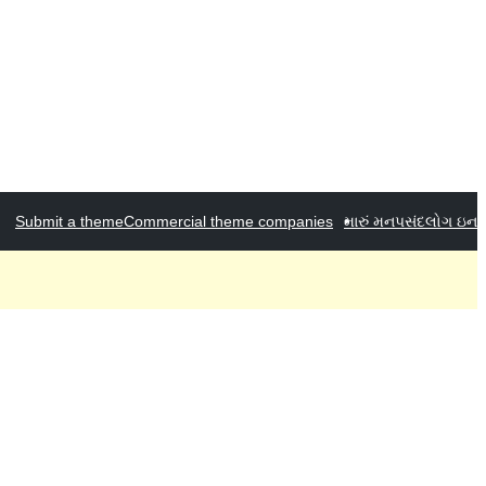
Submit a theme
Commercial theme companies
મારું મનપસંદ
લોગ ઇન