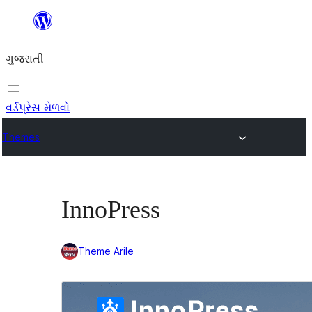
કંટેન્ટ(લખાણ)
પર
ગુજરાતી
જાઓ
વર્ડપ્રેસ મેળવો
Themes
InnoPress
Theme Arile