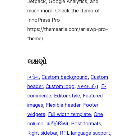
Jetpack, Google Analytics, and
much more. Check the demo of
InnoPress Pro
https://themearile.com/arilewp-pro-
theme/.
લક્ષણો
બ્લોગ
, 
Custom background
, 
Custom
header
, 
Custom logo
, 
કસ્ટમ મેનુ
, 
E-
commerce
, 
Editor style
, 
Featured
images
, 
Flexible header
, 
Footer
widgets
, 
Full width template
, 
One
column
, 
પોર્ટફોલિયો
, 
Post formats
, 
Right sidebar
, 
RTL language support
, 