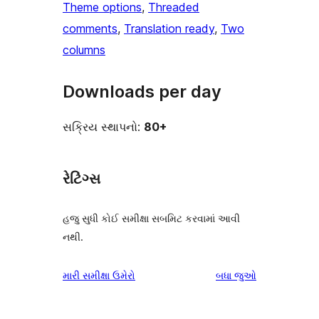
Theme options
, 
Threaded
comments
, 
Translation ready
, 
Two
columns
Downloads per day
સક્રિય સ્થાપનો:
80+
રેટિંગ્સ
હજુ સુધી કોઈ સમીક્ષા સબમિટ કરવામાં આવી
નથી.
સમીક્ષાઓ
મારી સમીક્ષા ઉમેરો
બધા
જુઓ