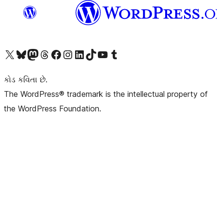
અમારા X (અગાઉ ટ્વિટર) એકાઉન્ટની મુલાકાત લો
અમારા Bluesky એકાઉન્ટની મુલાકાત લો
અમારા માસ્ટોડોન એકાઉન્ટની મુલાકાત લો
અમારા Threads એકાઉન્ટની મુલાકાત લો
અમારા ફેસબુક પેજની મુલાકાત લો
અમારા ઇન્સ્ટાગ્રામ એકાઉન્ટની મુલાકાત લો
અમારા LinkedIn એકાઉન્ટની મુલાકાત લો
અમારા TikTok એકાઉન્ટની મુલાકાત લો
અમારી YouTube ચેનલની મુલાકાત લો
અમારા Tumblr એકાઉન્ટની મુલાકાત લો
કોડ કવિતા છે.
The WordPress® trademark is the intellectual property of
the WordPress Foundation.