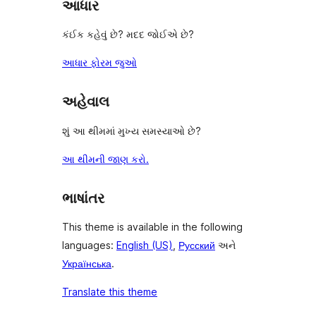
આધાર
કંઈક કહેવું છે? મદદ જોઈએ છે?
આધાર ફોરમ જુઓ
અહેવાલ
શું આ થીમમાં મુખ્ય સમસ્યાઓ છે?
આ થીમની જાણ કરો.
ભાષાંતર
This theme is available in the following
languages:
English (US)
,
Русский
અને
Українська
.
Translate this theme