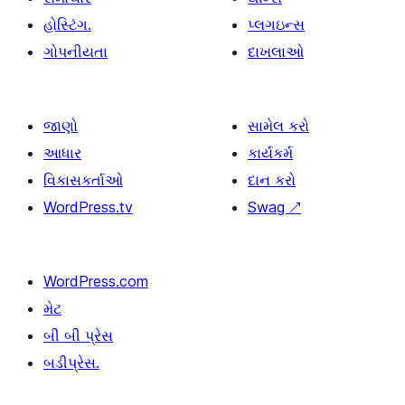
હોસ્ટિંગ.
પ્લગઇન્સ
ગોપનીયતા
દાખલાઓ
જાણો
સામેલ કરો
આધાર
કાર્યકર્મ
વિકાસકર્તાઓ
દાન કરો
WordPress.tv
Swag
↗
WordPress.com
મેટ
બી બી પ્રેસ
બડીપ્રેસ.