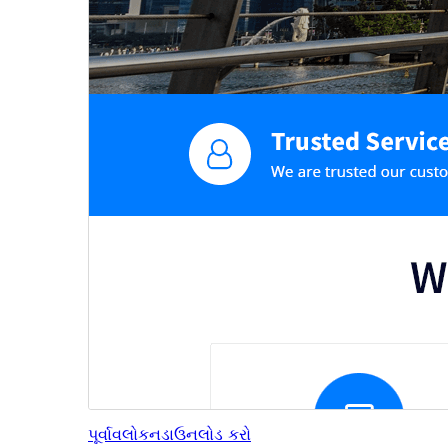
પૂર્વાવલોકન
ડાઉનલોડ કરો