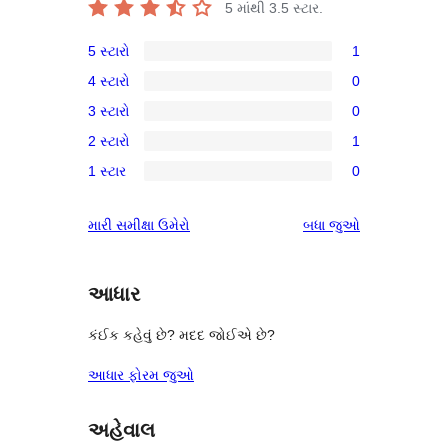
5 માંથી
3.5
સ્ટાર.
5 સ્ટારો
1
1
4 સ્ટારો
0
5-
0
3 સ્ટારો
0
સ્ટાર
4-
0
સમીક્ષા
2 સ્ટારો
1
સ્ટાર
3-
1
સમીક્ષાઓ
1 સ્ટાર
0
સ્ટાર
2-
0
સમીક્ષાઓ
સ્ટાર
1-
સમીક્ષાઓ
મારી સમીક્ષા ઉમેરો
બધા
જુઓ
સમીક્ષા
સ્ટાર
સમીક્ષાઓ
આધાર
કંઈક કહેવું છે? મદદ જોઈએ છે?
આધાર ફોરમ જુઓ
અહેવાલ