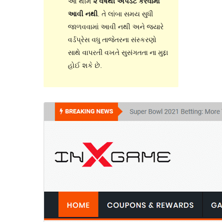
આ થીમ
૨ વર્ષથી અપડેટ કરવામાં
આવી નથી
. તે લાંબા સમય સુધી
જાળવવામાં આવી નથી અને જ્યારે
વર્ડપ્રેસ વધુ તાજેતરના સંસ્કરણો
સાથે વાપરતી વખતે સુસંગતતા ના મુદ્દા
હોઈ શકે છે.