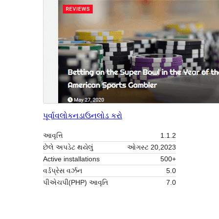
પૂર્વાવલોકન
ડાઉનલોડ કરો
આવૃત્તિ
1.1.2
છેલે અપડેટ થયેલું
ઓગસ્ટ 20,2023
Active installations
500+
વર્ડપ્રેસ વર્ઝન
5.0
પીએચપી(PHP) આવૃતિ
7.0