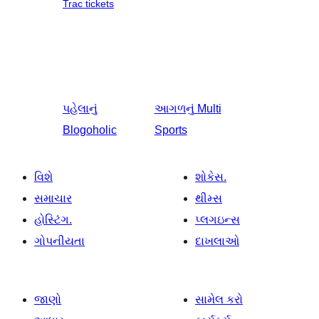
Trac tickets
પહેલાનું
આગળનું
Multi
Blogoholic
Sports
વિશે
શોકેસ.
સમાચાર
થીમ્સ
હોસ્ટિંગ.
પ્લગઇન્સ
ગોપનીયતા
દાખલાઓ
જાણો
સામેલ કરો