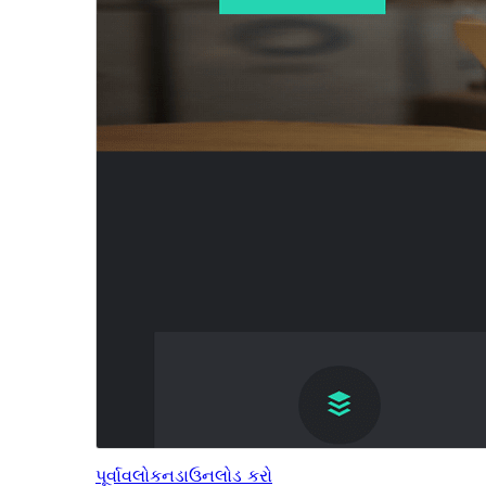
પૂર્વાવલોકન
ડાઉનલોડ કરો