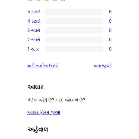
5 સ્ટારો
6
6
4 સ્ટારો
0
5-
0
3 સ્ટારો
0
સ્ટાર
4-
0
સમીક્ષાઓ
2 સ્ટારો
0
સ્ટાર
3-
0
સમીક્ષાઓ
1 સ્ટાર
0
સ્ટાર
2-
0
સમીક્ષાઓ
સ્ટાર
1-
સમીક્ષાઓ
મારી સમીક્ષા ઉમેરો
બધા
જુઓ
સમીક્ષાઓ
સ્ટાર
સમીક્ષાઓ
આધાર
કંઈક કહેવું છે? મદદ જોઈએ છે?
આધાર ફોરમ જુઓ
અહેવાલ