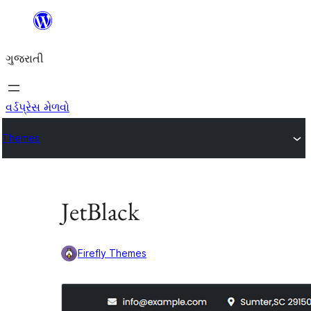
કંટેન્ટ(લખાણ)
પર
ગુજરાતી
જાઓ
વર્ડપ્રેસ મેળવો
Themes
JetBlack
Firefly Themes