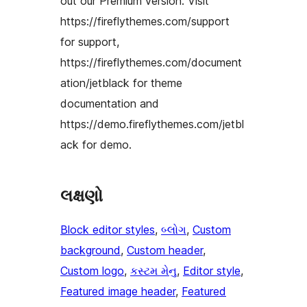
out our Premium version. Visit
https://fireflythemes.com/support
for support,
https://fireflythemes.com/document
ation/jetblack for theme
documentation and
https://demo.fireflythemes.com/jetbl
ack for demo.
લક્ષણો
Block editor styles
, 
બ્લોગ
, 
Custom
background
, 
Custom header
, 
Custom logo
, 
કસ્ટમ મેનુ
, 
Editor style
, 
Featured image header
, 
Featured