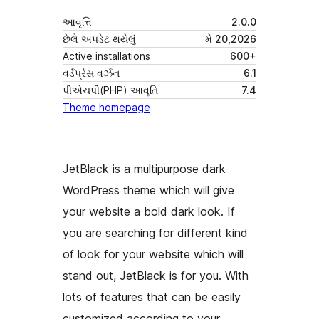
આવૃત્તિ
2.0.0
છેલે અપડેટ થયેલું
મે 20,2026
Active installations
600+
વર્ડપ્રેસ વર્ઝન
6.1
પીએચપી(PHP) આવૃતિ
7.4
Theme homepage
JetBlack is a multipurpose dark
WordPress theme which will give
your website a bold dark look. If
you are searching for different kind
of look for your website which will
stand out, JetBlack is for you. With
lots of features that can be easily
customized according to your