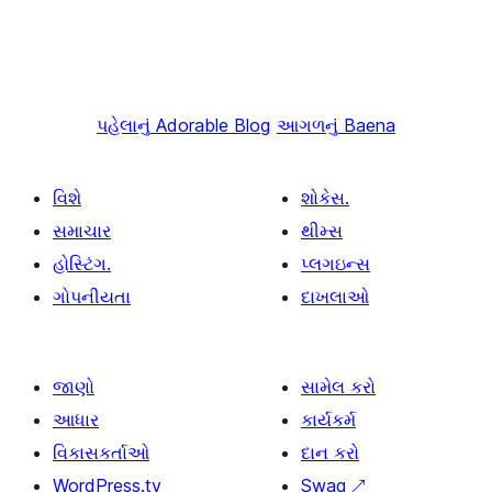
પહેલાનું
Adorable Blog
આગળનું
Baena
વિશે
શોકેસ.
સમાચાર
થીમ્સ
હોસ્ટિંગ.
પ્લગઇન્સ
ગોપનીયતા
દાખલાઓ
જાણો
સામેલ કરો
આધાર
કાર્યકર્મ
વિકાસકર્તાઓ
દાન કરો
WordPress.tv
Swag
↗