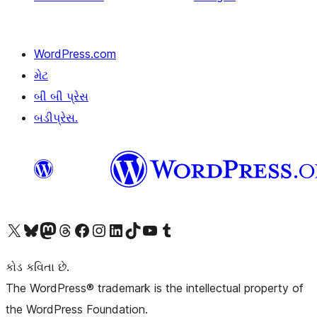
WordPress.com
મેટ
બી બી પ્રેસ
બડીપ્રેસ.
અમારા X (અગાઉ ટ્વિટર) એકાઉન્ટની મુલાકાત લો
અમારા Bluesky એકાઉન્ટની મુલાકાત લો
અમારા માસ્ટોડોન એકાઉન્ટની મુલાકાત લો
અમારા Threads એકાઉન્ટની મુલાકાત લો
અમારા ફેસબુક પેજની મુલાકાત લો
અમારા ઇન્સ્ટાગ્રામ એકાઉન્ટની મુલાકાત લો
અમારા LinkedIn એકાઉન્ટની મુલાકાત લો
અમારા TikTok એકાઉન્ટની મુલાકાત લો
અમારી YouTube ચેનલની મુલાકાત લો
અમારા Tumblr એકાઉન્ટની મુલાકાત લો
કોડ કવિતા છે.
The WordPress® trademark is the intellectual property of
the WordPress Foundation.