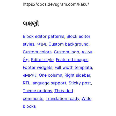
https://docs.devsgram.com/kaku/
લક્ષણો
Block editor patterns
, 
Block editor
styles
, 
બ્લોગ
, 
Custom background
, 
Custom colors
, 
Custom logo
, 
કસ્ટમ
મેનુ
, 
Editor style
, 
Featured images
, 
Footer widgets
, 
Full width template
, 
સમાચાર
, 
One column
, 
Right sidebar
, 
RTL language support
, 
Sticky post
, 
Theme options
, 
Threaded
comments
, 
Translation ready
, 
Wide
blocks