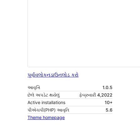
પૂર્વાવલોકન
ડાઉનલોડ કરો
આવૃત્તિ
1.0.5
છેલે અપડેટ થયેલું
ફેબ્રુવારી 4,2022
Active installations
10+
પીએચપી(PHP) આવૃતિ
5.6
Theme homepage