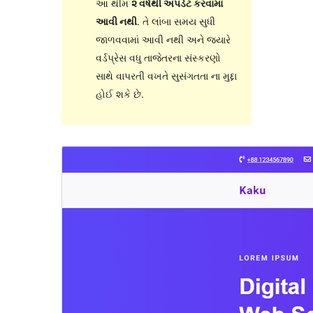
આ થીમ
૨ વર્ષથી અપડેટ કરવામાં
આવી નથી
. તે લાંબા સમય સુધી
જાળવવામાં આવી નથી અને જ્યારે
વર્ડપ્રેસ વધુ તાજેતરના સંસ્કરણો
સાથે વાપરતી વખતે સુસંગતતા ના મુદ્દા
હોઈ શકે છે.