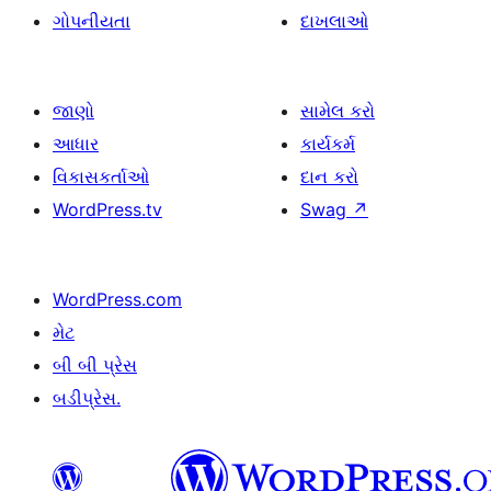
ગોપનીયતા
દાખલાઓ
જાણો
સામેલ કરો
આધાર
કાર્યકર્મ
વિકાસકર્તાઓ
દાન કરો
WordPress.tv
Swag
↗
WordPress.com
મેટ
બી બી પ્રેસ
બડીપ્રેસ.