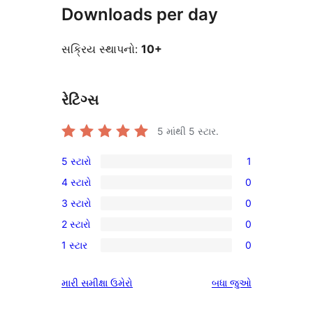
Downloads per day
સક્રિય સ્થાપનો:
10+
રેટિંગ્સ
5 માંથી
5
સ્ટાર.
5 સ્ટારો
1
1
4 સ્ટારો
0
5-
0
3 સ્ટારો
0
સ્ટાર
4-
0
સમીક્ષા
2 સ્ટારો
0
સ્ટાર
3-
0
સમીક્ષાઓ
1 સ્ટાર
0
સ્ટાર
2-
0
સમીક્ષાઓ
સ્ટાર
1-
સમીક્ષાઓ
મારી સમીક્ષા ઉમેરો
બધા
જુઓ
સમીક્ષાઓ
સ્ટાર
સમીક્ષાઓ