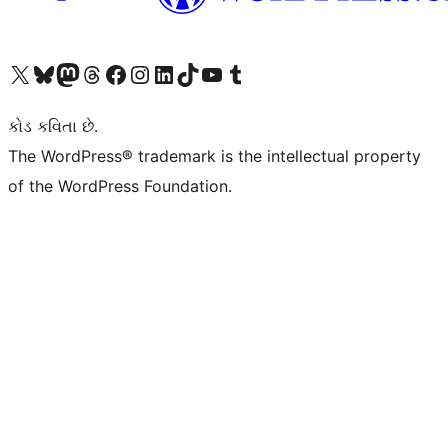
અમારા X (અગાઉ ટ્વિટર) એકાઉન્ટની મુલાકાત લો
અમારા Bluesky એકાઉન્ટની મુલાકાત લો
અમારા માસ્ટોડોન એકાઉન્ટની મુલાકાત લો
અમારા Threads એકાઉન્ટની મુલાકાત લો
અમારા ફેસબુક પેજની મુલાકાત લો
અમારા ઇન્સ્ટાગ્રામ એકાઉન્ટની મુલાકાત લો
અમારા LinkedIn એકાઉન્ટની મુલાકાત લો
અમારા TikTok એકાઉન્ટની મુલાકાત લો
અમારી YouTube ચેનલની મુલાકાત લો
અમારા Tumblr એકાઉન્ટની મુલાકાત લો
કોડ કવિતા છે.
The WordPress® trademark is the intellectual property
of the WordPress Foundation.