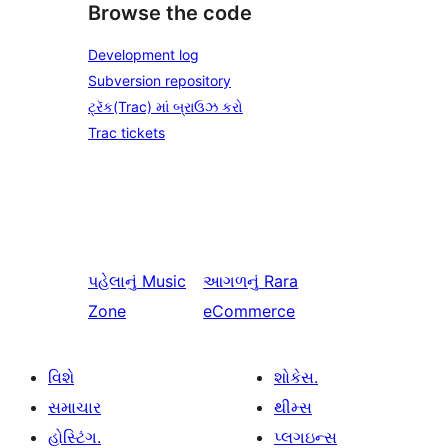
Browse the code
Development log
Subversion repository
ટ્રૅક(Trac) માં બ્રાઉઝ કરો
Trac tickets
પહેલાનું
Music
આગળનું
Rara
Zone
eCommerce
વિશે
શોકેસ.
સમાચાર
થીમ્સ
હોસ્ટિંગ.
પ્લગઇન્સ