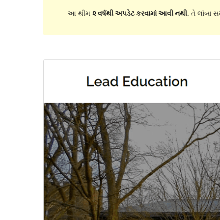
આ થીમ
૨ વર્ષથી અપડેટ કરવામાં આવી નથી
. તે લાંબા 