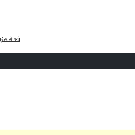
પ્રેસ મેળવો