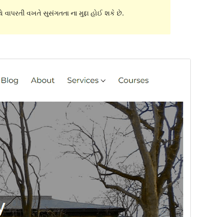
 વાપરતી વખતે સુસંગતતા ના મુદ્દા હોઈ શકે છે.
પૂર્વાવલોકન
ડાઉનલોડ કરો
આવૃત્તિ
1.0.0
છેલે અપડેટ થયેલું
ઓગસ્ટ 22,2023
Active installations
60+
પીએચપી(PHP) આવૃતિ
5.6
Theme homepage