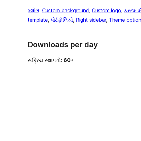
બ્લોગ
, 
Custom background
, 
Custom logo
, 
કસ્ટમ મ
template
, 
પોર્ટફોલિયો
, 
Right sidebar
, 
Theme optio
Downloads per day
સક્રિય સ્થાપનો:
60+