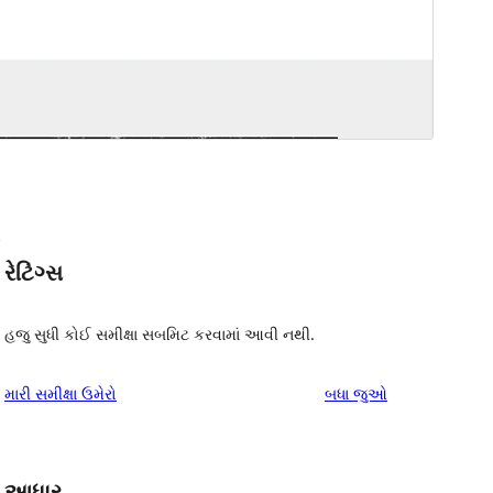
e
રેટિંગ્સ
હજુ સુધી કોઈ સમીક્ષા સબમિટ કરવામાં આવી નથી.
સમીક્ષાઓ
મારી સમીક્ષા ઉમેરો
બધા
જુઓ
આધાર