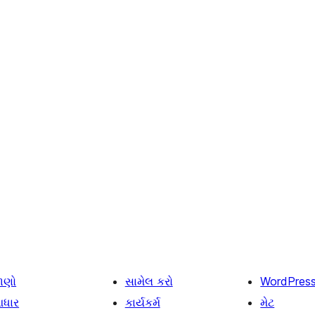
ાણો
સામેલ કરો
WordPres
ધાર
કાર્યકર્મ
મેટ