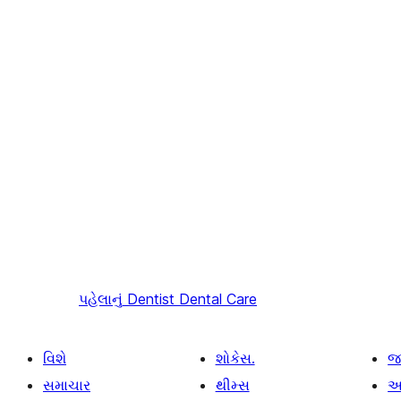
પહેલાનું
Dentist Dental Care
વિશે
શોકેસ.
જ
સમાચાર
થીમ્સ
આ