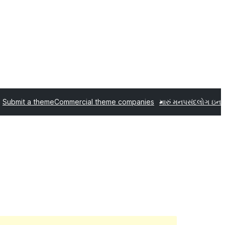
Submit a theme
Commercial theme companies
મારું મનપસંદ
લોગ ઇન