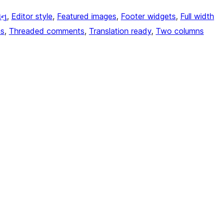
ેનુ
, 
Editor style
, 
Featured images
, 
Footer widgets
, 
Full width
ns
, 
Threaded comments
, 
Translation ready
, 
Two columns