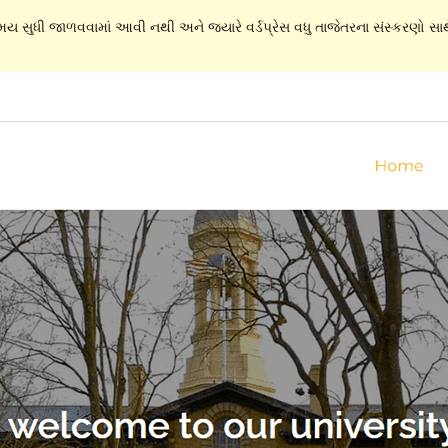
સમય સુધી જાળવવામાં આવી નથી અને જ્યારે વર્ડપ્રેસ વધુ તાજેતરના સંસ્કરણો સાથે