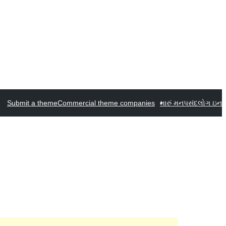
Submit a theme
Commercial theme companies
મારું મનપસંદ
લોગ ઇન