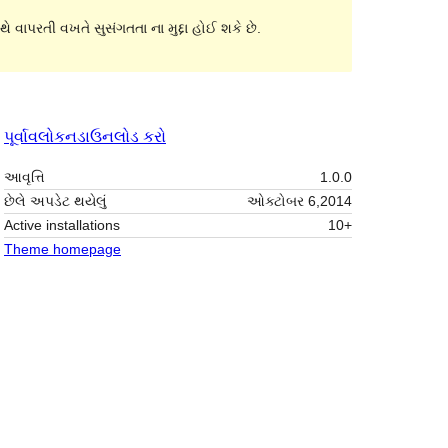
ે વાપરતી વખતે સુસંગતતા ના મુદ્દા હોઈ શકે છે.
પૂર્વાવલોકન
ડાઉનલોડ કરો
આવૃત્તિ
1.0.0
છેલે અપડેટ થયેલું
ઓક્ટોબર 6,2014
Active installations
10+
Theme homepage