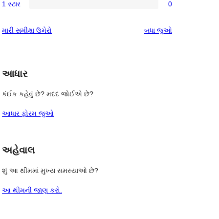
સમીક્ષા
1 સ્ટાર
0
સ્ટાર
2-
0
સમીક્ષાઓ
સ્ટાર
1-
સમીક્ષાઓ
મારી સમીક્ષા ઉમેરો
બધા
જુઓ
સમીક્ષાઓ
સ્ટાર
સમીક્ષાઓ
આધાર
કંઈક કહેવું છે? મદદ જોઈએ છે?
આધાર ફોરમ જુઓ
અહેવાલ
શું આ થીમમાં મુખ્ય સમસ્યાઓ છે?
આ થીમની જાણ કરો.