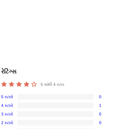
રેટિંગ્સ
5 માંથી
4
સ્ટાર.
5 સ્ટારો
0
0
4 સ્ટારો
1
5-
1
3 સ્ટારો
0
સ્ટાર
4-
0
સમીક્ષાઓ
2 સ્ટારો
0
સ્ટાર
3-
0