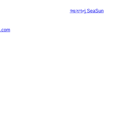
આગળનું
SeaSun
s.com