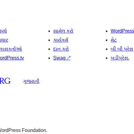
ાણો
સામેલ કરો
WordPres
ધાર
કાર્યકર્મ
મેટ
િકાસકર્તાઓ
દાન કરો
બી બી પ્રેસ
ordPress.tv
Swag
↗
બડીપ્રેસ.
ગુજરાતી
 WordPress Foundation.