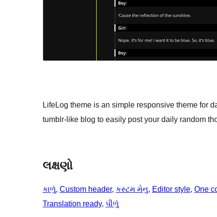
LifeLog theme is an simple responsive theme for dai
tumblr-like blog to easily post your daily random th
લક્ષણો
કાળું
, 
Custom header
, 
કસ્ટમ મેનુ
, 
Editor style
, 
One c
Translation ready
, 
પીળું