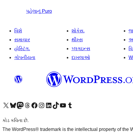
પહેલાનું
Puro
વિશે
શોકેસ.
જ
સમાચાર
થીમ્સ
આ
હોસ્ટિંગ.
પ્લગઇન્સ
વ
ગોપનીયતા
દાખલાઓ
W
અમારા X (અગાઉ ટ્વિટર) એકાઉન્ટની મુલાકાત લો
અમારા Bluesky એકાઉન્ટની મુલાકાત લો
અમારા માસ્ટોડોન એકાઉન્ટની મુલાકાત લો
અમારા Threads એકાઉન્ટની મુલાકાત લો
અમારા ફેસબુક પેજની મુલાકાત લો
અમારા ઇન્સ્ટાગ્રામ એકાઉન્ટની મુલાકાત લો
અમારા LinkedIn એકાઉન્ટની મુલાકાત લો
અમારા TikTok એકાઉન્ટની મુલાકાત લો
અમારી YouTube ચેનલની મુલાકાત લો
અમારા Tumblr એકાઉન્ટની મુલાકાત લો
કોડ કવિતા છે.
The WordPress® trademark is the intellectual property of the