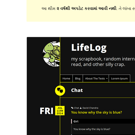
આ થીમ
૨ વર્ષથી અપડેટ કરવામાં આવી નથી
. તે લાંબા