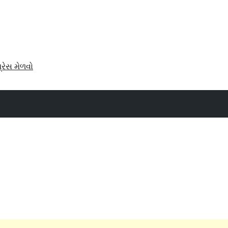
પ્રેસ મેળવો