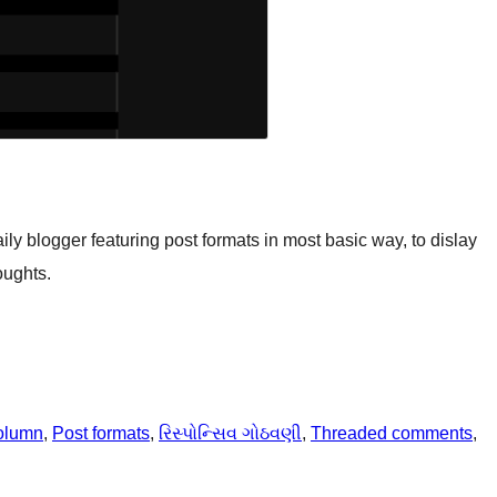
ly blogger featuring post formats in most basic way, to dislay
oughts.
olumn
, 
Post formats
, 
રિસ્પોન્સિવ ગોઠવણી
, 
Threaded comments
, 