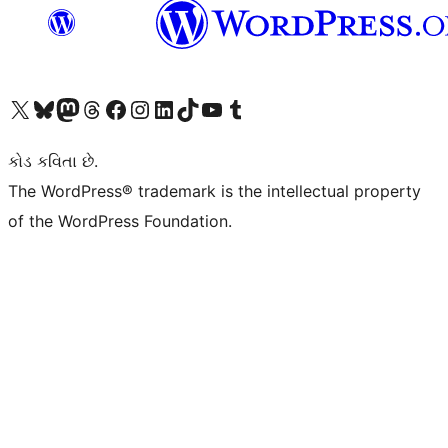
અમારા X (અગાઉ ટ્વિટર) એકાઉન્ટની મુલાકાત લો
અમારા Bluesky એકાઉન્ટની મુલાકાત લો
અમારા માસ્ટોડોન એકાઉન્ટની મુલાકાત લો
અમારા Threads એકાઉન્ટની મુલાકાત લો
અમારા ફેસબુક પેજની મુલાકાત લો
અમારા ઇન્સ્ટાગ્રામ એકાઉન્ટની મુલાકાત લો
અમારા LinkedIn એકાઉન્ટની મુલાકાત લો
અમારા TikTok એકાઉન્ટની મુલાકાત લો
અમારી YouTube ચેનલની મુલાકાત લો
અમારા Tumblr એકાઉન્ટની મુલાકાત લો
કોડ કવિતા છે.
The WordPress® trademark is the intellectual property
of the WordPress Foundation.