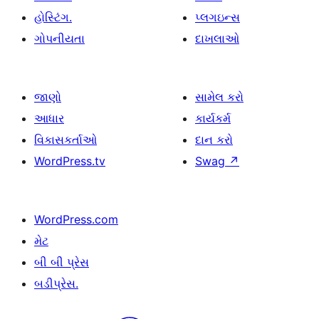
હોસ્ટિંગ.
પ્લગઇન્સ
ગોપનીયતા
દાખલાઓ
જાણો
સામેલ કરો
આધાર
કાર્યકર્મ
વિકાસકર્તાઓ
દાન કરો
WordPress.tv
Swag
↗
WordPress.com
મેટ
બી બી પ્રેસ
બડીપ્રેસ.