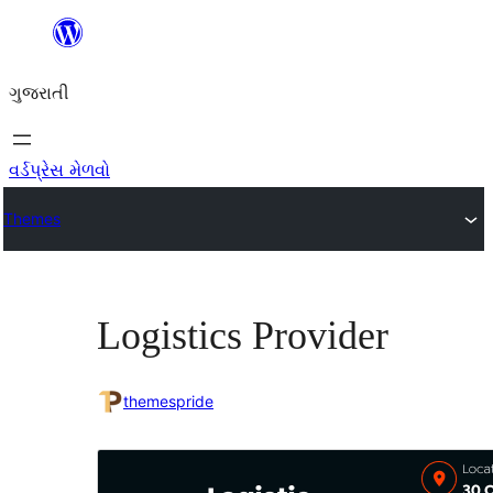
કંટેન્ટ(લખાણ)
પર
ગુજરાતી
જાઓ
વર્ડપ્રેસ મેળવો
Themes
Logistics Provider
themespride