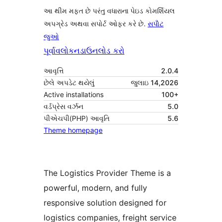
આ થીમ મફત છે પરંતુ વધારાના પેઇડ કોમર્શિયલ
અપગ્રેડ અથવા સપોર્ટ ઓફર કરે છે.
સપોૅટ
જુઓ
પૂર્વાવલોકન
ડાઉનલોડ કરો
આવૃત્તિ
2.0.4
છેલે અપડેટ થયેલું
જુલાઇ 14,2026
Active installations
100+
વર્ડપ્રેસ વર્ઝન
5.0
પીએચપી(PHP) આવૃતિ
5.6
Theme homepage
The Logistics Provider Theme is a
powerful, modern, and fully
responsive solution designed for
logistics companies, freight service