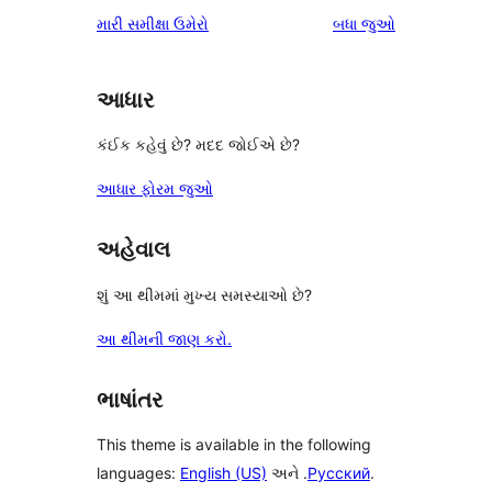
સમીક્ષાઓ
મારી સમીક્ષા ઉમેરો
બધા
જુઓ
આધાર
કંઈક કહેવું છે? મદદ જોઈએ છે?
આધાર ફોરમ જુઓ
અહેવાલ
શું આ થીમમાં મુખ્ય સમસ્યાઓ છે?
આ થીમની જાણ કરો.
ભાષાંતર
This theme is available in the following
languages:
English (US)
અને .
Русский
.