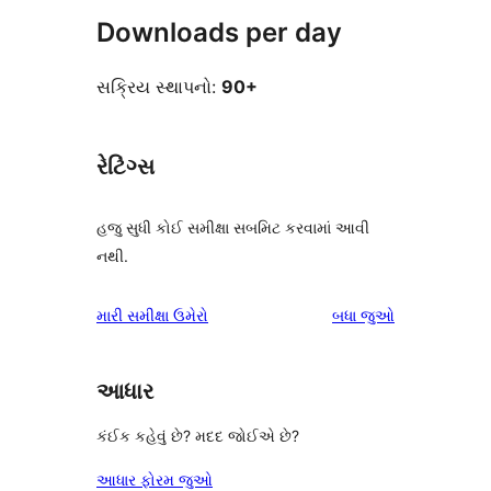
Downloads per day
સક્રિય સ્થાપનો:
90+
રેટિંગ્સ
હજુ સુધી કોઈ સમીક્ષા સબમિટ કરવામાં આવી
નથી.
સમીક્ષાઓ
મારી સમીક્ષા ઉમેરો
બધા
જુઓ
આધાર
કંઈક કહેવું છે? મદદ જોઈએ છે?
આધાર ફોરમ જુઓ