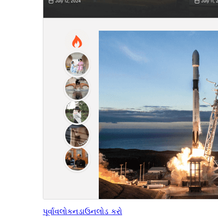
પૂર્વાવલોકન
ડાઉનલોડ કરો