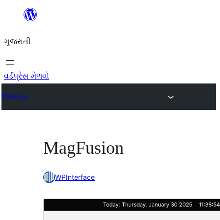
કંટેન્ટ(લખાણ)
પર
ગુજરાતી
જાઓ
વર્ડપ્રેસ મેળવો
Themes
MagFusion
WPInterface