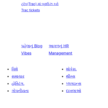
ટ્રૅક(Trac) માં બ્રાઉઝ કરો
Trac tickets
પહેલાનું
Blog
આગળનું
HR
Vibes
Management
વિશે
શોકેસ.
સમાચાર
થીમ્સ
હોસ્ટિંગ.
પ્લગઇન્સ
ગોપનીયતા
દાખલાઓ