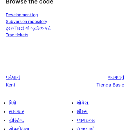
Browse the code
Development log
Subversion repository
ટ્રૅક(Trac) માં બ્રાઉઝ કરો
Trac tickets
પહેલાનું
આગળનું
Kent
Tienda Basic
વિશે
શોકેસ.
સમાચાર
થીમ્સ
હોસ્ટિંગ.
પ્લગઇન્સ
ગોપનીયતા
દાખલાઓ