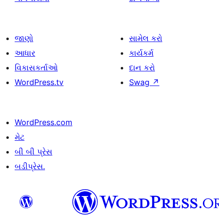
જાણો
સામેલ કરો
આધાર
કાર્યકર્મ
વિકાસકર્તાઓ
દાન કરો
WordPress.tv
Swag
↗
WordPress.com
મેટ
બી બી પ્રેસ
બડીપ્રેસ.