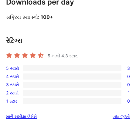
Downloads per day
સક્રિય સ્થાપનો:
100+
રેટિંગ્સ
5 માંથી
4.3
સ્ટાર.
5 સ્ટારો
3
3
4 સ્ટારો
0
5-
0
3 સ્ટારો
0
સ્ટાર
4-
0
સમીક્ષાઓ
2 સ્ટારો
1
સ્ટાર
3-
1
સમીક્ષાઓ
1 સ્ટાર
0
સ્ટાર
2-
0
સમીક્ષાઓ
સ્ટાર
1-
સમીક્ષા
મારી સમીક્ષા ઉમેરો
બધા
જુઓ
સમીક્ષા
સ્ટાર
સમીક્ષાઓ