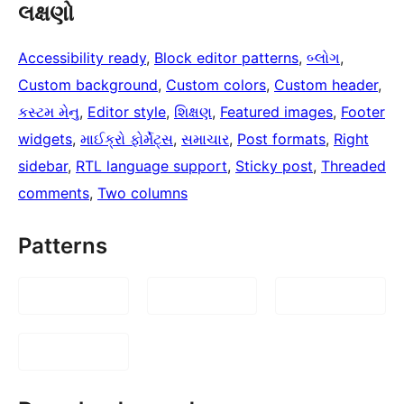
લક્ષણો
Accessibility ready
, 
Block editor patterns
, 
બ્લોગ
, 
Custom background
, 
Custom colors
, 
Custom header
, 
કસ્ટમ મેનુ
, 
Editor style
, 
શિક્ષણ
, 
Featured images
, 
Footer
widgets
, 
માઈક્રો ફોર્મેટ્સ
, 
સમાચાર
, 
Post formats
, 
Right
sidebar
, 
RTL language support
, 
Sticky post
, 
Threaded
comments
, 
Two columns
Patterns