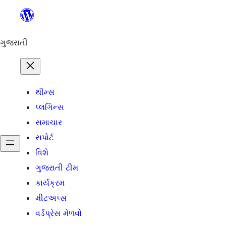
કંટેન્ટ(લખાણ)
પર
જાઓ
ગુજરાતી
થીમ્સ
પ્લગિન્સ
સમાચાર
સપોર્ટ
વિશે
ગુજરાતી ટીમ
કાર્યક્રમ
મીટઅપ્સ
વર્ડપ્રેસ મેળવો