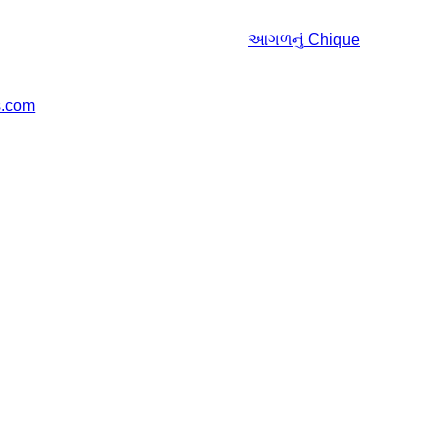
આગળનું
Chique
s.com