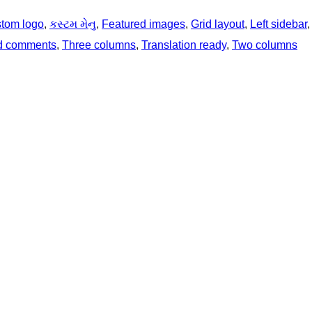
tom logo
, 
કસ્ટમ મેનુ
, 
Featured images
, 
Grid layout
, 
Left sidebar
,
d comments
, 
Three columns
, 
Translation ready
, 
Two columns