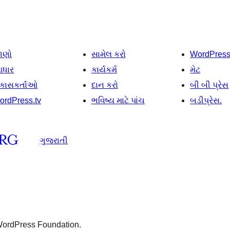
ાણો
સામેલ કરો
WordPres
ધાર
કાર્યકર્મ
મેટ
િકાસકર્તાઓ
દાન કરો
બી બી પ્રેસ
ordPress.tv
ભવિષ્ય માટે પાંચ
બડીપ્રેસ.
ગુજરાતી
 WordPress Foundation.