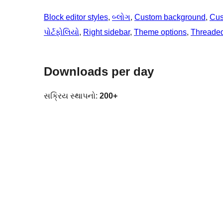
Block editor styles
, 
બ્લોગ
, 
Custom background
, 
Cus
પોર્ટફોલિયો
, 
Right sidebar
, 
Theme options
, 
Threade
Downloads per day
સક્રિય સ્થાપનો:
200+