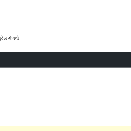
પ્રેસ મેળવો