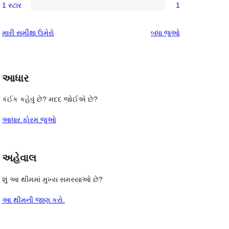
સમીક્ષાઓ
1 સ્ટાર
1
સ્ટાર
2-
1
 
સમીક્ષા
સ્ટાર
1-
સમીક્ષાઓ
મારી સમીક્ષા ઉમેરો
બધા
જુઓ
સમીક્ષાઓ
સ્ટાર
સમીક્ષા
આધાર
કંઈક કહેવું છે? મદદ જોઈએ છે?
આધાર ફોરમ જુઓ
અહેવાલ
શું આ થીમમાં મુખ્ય સમસ્યાઓ છે?
આ થીમની જાણ કરો.