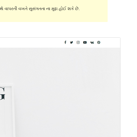
ે વાપરતી વખતે સુસંગતતા ના મુદ્દા હોઈ શકે છે.
પૂર્વાવલોકન
ડાઉનલોડ કરો
આવૃત્તિ
1.1.0
છેલે અપડેટ થયેલું
મે 21,2023
Active installations
200+
પીએચપી(PHP) આવૃતિ
7.4
Theme homepage