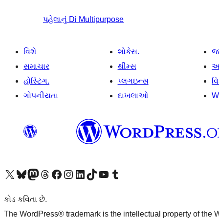
પહેલાનું
Di Multipurpose
વિશે
શોકેસ.
જ
સમાચાર
થીમ્સ
આ
હોસ્ટિંગ.
પ્લગઇન્સ
વ
ગોપનીયતા
દાખલાઓ
W
અમારા X (અગાઉ ટ્વિટર) એકાઉન્ટની મુલાકાત લો
અમારા Bluesky એકાઉન્ટની મુલાકાત લો
અમારા માસ્ટોડોન એકાઉન્ટની મુલાકાત લો
અમારા Threads એકાઉન્ટની મુલાકાત લો
અમારા ફેસબુક પેજની મુલાકાત લો
અમારા ઇન્સ્ટાગ્રામ એકાઉન્ટની મુલાકાત લો
અમારા LinkedIn એકાઉન્ટની મુલાકાત લો
અમારા TikTok એકાઉન્ટની મુલાકાત લો
અમારી YouTube ચેનલની મુલાકાત લો
અમારા Tumblr એકાઉન્ટની મુલાકાત લો
કોડ કવિતા છે.
The WordPress® trademark is the intellectual property of the