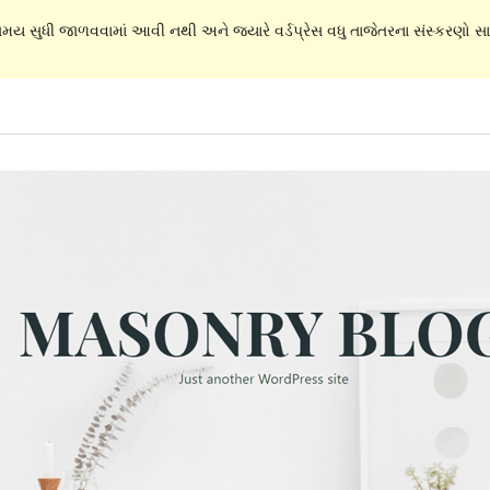
 સમય સુધી જાળવવામાં આવી નથી અને જ્યારે વર્ડપ્રેસ વધુ તાજેતરના સંસ્કરણો સાથ