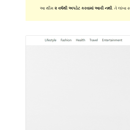
આ થીમ
૨ વર્ષથી અપડેટ કરવામાં આવી નથી
. તે લાંબા