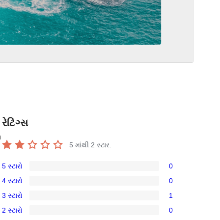
રેટિંગ્સ
n
5 માંથી
2
સ્ટાર.
5 સ્ટારો
0
0
4 સ્ટારો
0
5-
0
3 સ્ટારો
1
સ્ટાર
4-
1
સમીક્ષાઓ
2 સ્ટારો
0
સ્ટાર
3-
0