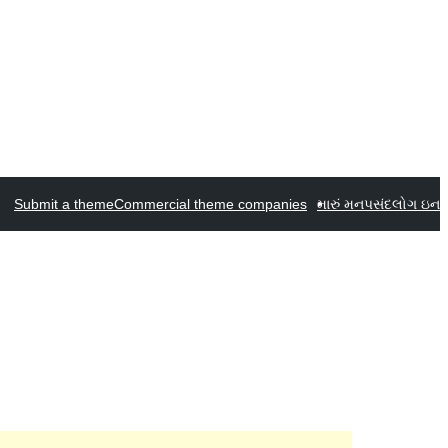
Submit a theme
Commercial theme companies
મારું મનપસંદ
લોગ ઇન