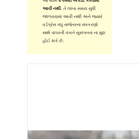
આ થીમ
૨ વર્ષથી અપડેટ કરવામાં
આવી નથી
. તે લાંબા સમય સુધી
જાળવવામાં આવી નથી અને જ્યારે
વર્ડપ્રેસ વધુ તાજેતરના સંસ્કરણો
સાથે વાપરતી વખતે સુસંગતતા ના મુદ્દા
હોઈ શકે છે.