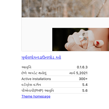
પૂર્વાવલોકન
ડાઉનલોડ કરો
આવૃત્તિ
0.1.6.3
છેલે અપડેટ થયેલું
માર્ચ 5,2021
Active installations
300+
વર્ડપ્રેસ વર્ઝન
5.4
પીએચપી(PHP) આવૃતિ
5.6
Theme homepage