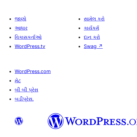
જાણો
સામેલ કરો
આધાર
કાર્યકર્મ
વિકાસકર્તાઓ
દાન કરો
WordPress.tv
Swag
↗
WordPress.com
મેટ
બી બી પ્રેસ
બડીપ્રેસ.