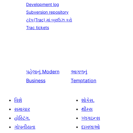
Development log
Subversion repository
ટ્રૅક(Trac) માં બ્રાઉઝ કરો
Trac tickets
પહેલાનું
Modern
આગળનું
Business
Temptation
વિશે
શોકેસ.
સમાચાર
થીમ્સ
હોસ્ટિંગ.
પ્લગઇન્સ
ગોપનીયતા
દાખલાઓ