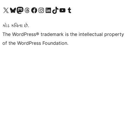
અમારા X (અગાઉ ટ્વિટર) એકાઉન્ટની મુલાકાત લો
અમારા Bluesky એકાઉન્ટની મુલાકાત લો
અમારા માસ્ટોડોન એકાઉન્ટની મુલાકાત લો
અમારા Threads એકાઉન્ટની મુલાકાત લો
અમારા ફેસબુક પેજની મુલાકાત લો
અમારા ઇન્સ્ટાગ્રામ એકાઉન્ટની મુલાકાત લો
અમારા LinkedIn એકાઉન્ટની મુલાકાત લો
અમારા TikTok એકાઉન્ટની મુલાકાત લો
અમારી YouTube ચેનલની મુલાકાત લો
અમારા Tumblr એકાઉન્ટની મુલાકાત લો
કોડ કવિતા છે.
The WordPress® trademark is the intellectual property
of the WordPress Foundation.