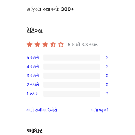
સક્રિય સ્થાપનો:
300+
રેટિંગ્સ
5 માંથી
3.3
સ્ટાર.
5 સ્ટારો
2
2
4 સ્ટારો
2
5-
2
3 સ્ટારો
0
સ્ટાર
4-
0
સમીક્ષાઓ
2 સ્ટારો
0
સ્ટાર
3-
0
સમીક્ષાઓ
1 સ્ટાર
2
સ્ટાર
2-
2
સમીક્ષાઓ
સ્ટાર
1-
સમીક્ષાઓ
મારી સમીક્ષા ઉમેરો
બધા
જુઓ
સમીક્ષાઓ
સ્ટાર
સમીક્ષાઓ
આધાર