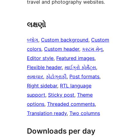
travel and photography websites.
લક્ષણો
બ્લોગ
, 
Custom background
, 
Custom
colors
, 
Custom header
, 
કસ્ટમ મેનુ
, 
Editor style
, 
Featured images
, 
Flexible header
, 
માઈક્રો ફોર્મેટ્સ
, 
સમાચાર
, 
ફોટોગ્રાફી
, 
Post formats
, 
Right sidebar
, 
RTL language
support
, 
Sticky post
, 
Theme
options
, 
Threaded comments
, 
Translation ready
, 
Two columns
Downloads per day