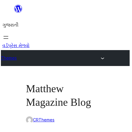
કંટેન્ટ(લખાણ)
પર
ગુજરાતી
જાઓ
વર્ડપ્રેસ મેળવો
Themes
Matthew
Magazine Blog
CRThemes