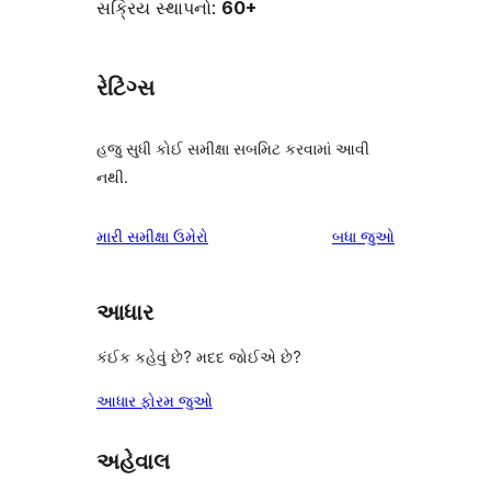
સક્રિય સ્થાપનો:
60+
રેટિંગ્સ
હજુ સુધી કોઈ સમીક્ષા સબમિટ કરવામાં આવી
નથી.
સમીક્ષાઓ
મારી સમીક્ષા ઉમેરો
બધા
જુઓ
આધાર
કંઈક કહેવું છે? મદદ જોઈએ છે?
આધાર ફોરમ જુઓ
અહેવાલ