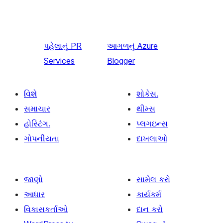
પહેલાનું
PR
આગળનું
Azure
Services
Blogger
વિશે
શોકેસ.
સમાચાર
થીમ્સ
હોસ્ટિંગ.
પ્લગઇન્સ
ગોપનીયતા
દાખલાઓ
જાણો
સામેલ કરો
આધાર
કાર્યકર્મ
વિકાસકર્તાઓ
દાન કરો