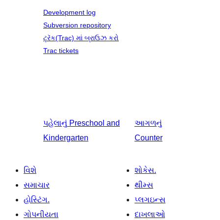
Development log
Subversion repository
ટ્રૅક(Trac) માં બ્રાઉઝ કરો
Trac tickets
પહેલાનું
Preschool and
આગળનું
Kindergarten
Counter
વિશે
શોકેસ.
સમાચાર
થીમ્સ
હોસ્ટિંગ.
પ્લગઇન્સ
ગોપનીયતા
દાખલાઓ