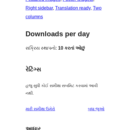
Right sidebar
, 
Translation ready
, 
Two
columns
Downloads per day
સક્રિય સ્થાપનો:
10 કરતાં ઓછું
રેટિંગ્સ
હજુ સુધી કોઈ સમીક્ષા સબમિટ કરવામાં આવી
નથી.
સમીક્ષાઓ
મારી સમીક્ષા ઉમેરો
બધા
જુઓ
આધાર