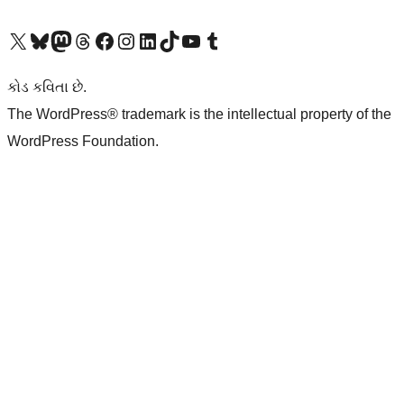
અમારા X (અગાઉ ટ્વિટર) એકાઉન્ટની મુલાકાત લો
અમારા Bluesky એકાઉન્ટની મુલાકાત લો
અમારા માસ્ટોડોન એકાઉન્ટની મુલાકાત લો
અમારા Threads એકાઉન્ટની મુલાકાત લો
અમારા ફેસબુક પેજની મુલાકાત લો
અમારા ઇન્સ્ટાગ્રામ એકાઉન્ટની મુલાકાત લો
અમારા LinkedIn એકાઉન્ટની મુલાકાત લો
અમારા TikTok એકાઉન્ટની મુલાકાત લો
અમારી YouTube ચેનલની મુલાકાત લો
અમારા Tumblr એકાઉન્ટની મુલાકાત લો
કોડ કવિતા છે.
The WordPress® trademark is the intellectual property of the
WordPress Foundation.