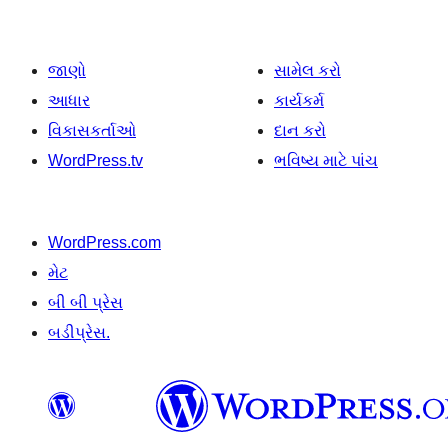
જાણો
સામેલ કરો
આધાર
કાર્યકર્મ
વિકાસકર્તાઓ
દાન કરો
WordPress.tv
ભવિષ્ય માટે પાંચ
WordPress.com
મેટ
બી બી પ્રેસ
બડીપ્રેસ.