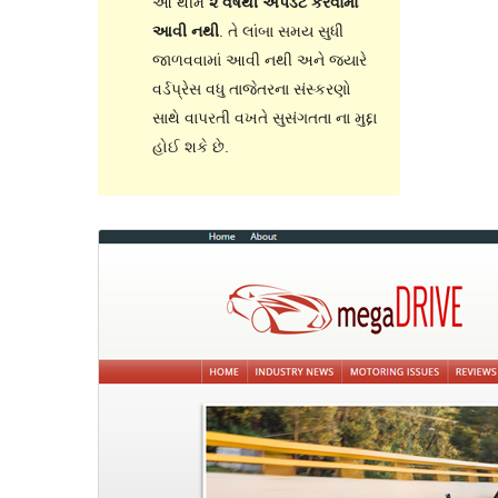
આ થીમ
૨ વર્ષથી અપડેટ કરવામાં
આવી નથી
. તે લાંબા સમય સુધી
જાળવવામાં આવી નથી અને જ્યારે
વર્ડપ્રેસ વધુ તાજેતરના સંસ્કરણો
સાથે વાપરતી વખતે સુસંગતતા ના મુદ્દા
હોઈ શકે છે.