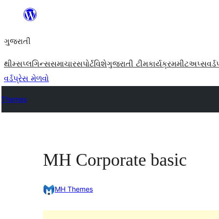
કંટેન્ટ(લખાણ)
પર
ગુજરાતી
જાઓ
થીમ્સ
પ્લગિન્સ
સમાચાર
સપોર્ટ
વિશે
ગુજરાતી ટીમ
કાર્યક્રમ
મીટઅપ્સ
વર્ડ
વર્ડપ્રેસ મેળવો
Themes
MH Corporate basic
MH Themes