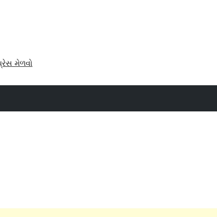
પ્રેસ મેળવો