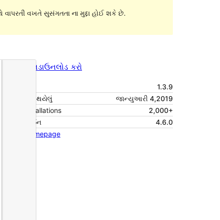
 વાપરતી વખતે સુસંગતતા ના મુદ્દા હોઈ શકે છે.
પૂર્વાવલોકન
ડાઉનલોડ કરો
આવૃત્તિ
1.3.9
છેલે અપડેટ થયેલું
જાન્યુઆરી 4,2019
Active installations
2,000+
વર્ડપ્રેસ વર્ઝન
4.6.0
Theme homepage