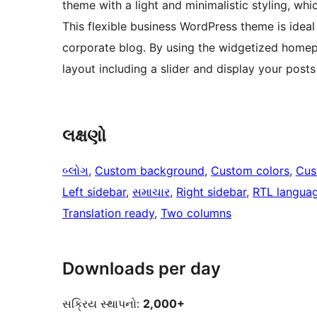
theme with a light and minimalistic styling, whi
This flexible business WordPress theme is idea
corporate blog. By using the widgetized homepa
layout including a slider and display your post
લક્ષણો
બ્લોગ
, 
Custom background
, 
Custom colors
, 
Cus
Left sidebar
, 
સમાચાર
, 
Right sidebar
, 
RTL langua
Translation ready
, 
Two columns
Downloads per day
સક્રિય સ્થાપનો:
2,000+