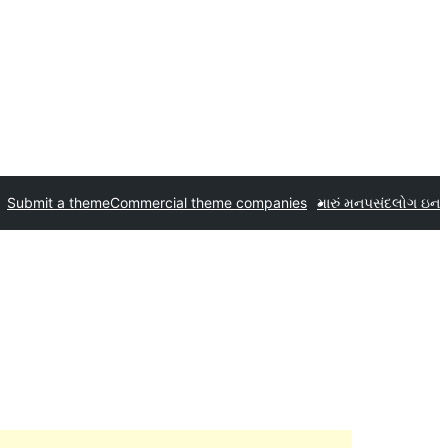
Submit a theme
Commercial theme companies
મારું મનપસંદ
લોગ ઇન