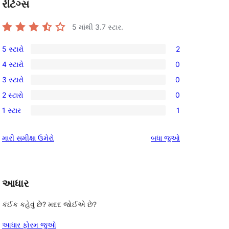
રેટિંગ્સ
5 માંથી
3.7
સ્ટાર.
5 સ્ટારો
2
2
4 સ્ટારો
0
5-
0
3 સ્ટારો
0
સ્ટાર
4-
0
સમીક્ષાઓ
2 સ્ટારો
0
સ્ટાર
3-
0
સમીક્ષાઓ
1 સ્ટાર
1
સ્ટાર
2-
1
સમીક્ષાઓ
સ્ટાર
1-
સમીક્ષાઓ
મારી સમીક્ષા ઉમેરો
બધા
જુઓ
સમીક્ષાઓ
સ્ટાર
સમીક્ષા
આધાર
કંઈક કહેવું છે? મદદ જોઈએ છે?
આધાર ફોરમ જુઓ