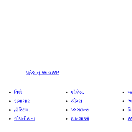
પહેલાનું
WikiWP
વિશે
શોકેસ.
જ
સમાચાર
થીમ્સ
આ
હોસ્ટિંગ.
પ્લગઇન્સ
વ
ગોપનીયતા
દાખલાઓ
W