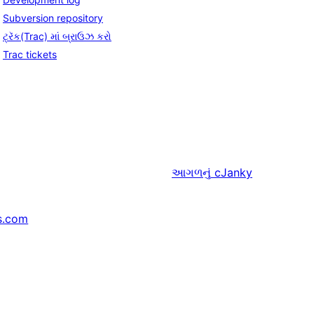
Subversion repository
ટ્રૅક(Trac) માં બ્રાઉઝ કરો
Trac tickets
આગળનું
cJanky
s.com