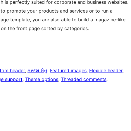
ch is perfectly suited for corporate and business websites.
l to promote your products and services or to run a
ge template, you are also able to build a magazine-like
s on the front page sorted by categories.
tom header
, 
કસ્ટમ મેનુ
, 
Featured images
, 
Flexible header
, 
ge support
, 
Theme options
, 
Threaded comments
, 