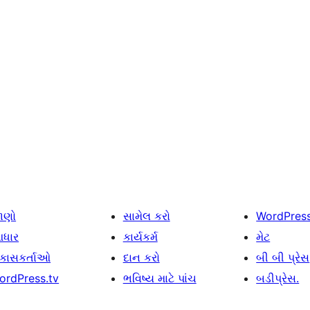
ાણો
સામેલ કરો
WordPres
ધાર
કાર્યકર્મ
મેટ
િકાસકર્તાઓ
દાન કરો
બી બી પ્રેસ
ordPress.tv
ભવિષ્ય માટે પાંચ
બડીપ્રેસ.