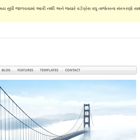
સમય સુધી જાળવવામાં આવી નથી અને જ્યારે વર્ડપ્રેસ વધુ તાજેતરના સંસ્કરણો સાથે