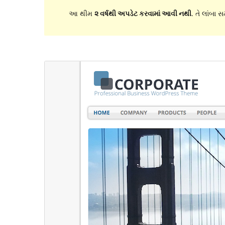
આ થીમ
૨ વર્ષથી અપડેટ કરવામાં આવી નથી
. તે લાંબા 