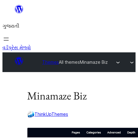
કંટેન્ટ(લખાણ)
પર
ગુજરાતી
જાઓ
વર્ડપ્રેસ મેળવો
Themes
All themes
Minamaze Biz
Minamaze Biz
ThinkUpThemes