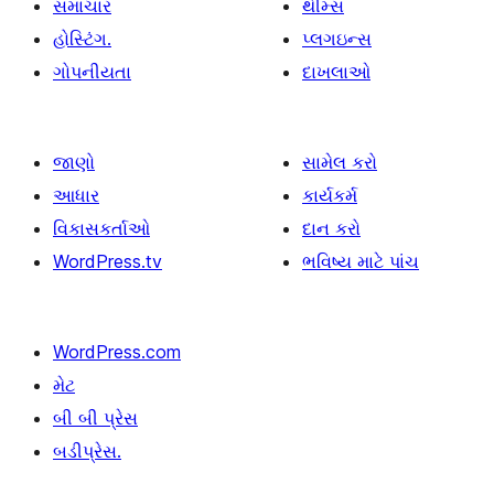
સમાચાર
થીમ્સ
હોસ્ટિંગ.
પ્લગઇન્સ
ગોપનીયતા
દાખલાઓ
જાણો
સામેલ કરો
આધાર
કાર્યકર્મ
વિકાસકર્તાઓ
દાન કરો
WordPress.tv
ભવિષ્ય માટે પાંચ
WordPress.com
મેટ
બી બી પ્રેસ
બડીપ્રેસ.