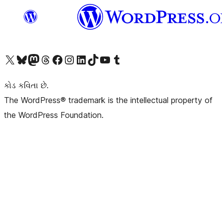
અમારા X (અગાઉ ટ્વિટર) એકાઉન્ટની મુલાકાત લો
અમારા Bluesky એકાઉન્ટની મુલાકાત લો
અમારા માસ્ટોડોન એકાઉન્ટની મુલાકાત લો
અમારા Threads એકાઉન્ટની મુલાકાત લો
અમારા ફેસબુક પેજની મુલાકાત લો
અમારા ઇન્સ્ટાગ્રામ એકાઉન્ટની મુલાકાત લો
અમારા LinkedIn એકાઉન્ટની મુલાકાત લો
અમારા TikTok એકાઉન્ટની મુલાકાત લો
અમારી YouTube ચેનલની મુલાકાત લો
અમારા Tumblr એકાઉન્ટની મુલાકાત લો
કોડ કવિતા છે.
The WordPress® trademark is the intellectual property of
the WordPress Foundation.