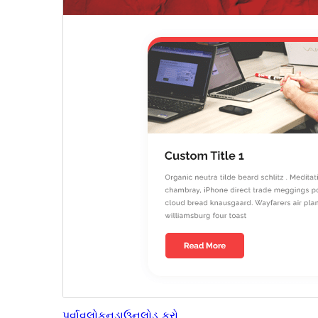
પૂર્વાવલોકન
ડાઉનલોડ કરો