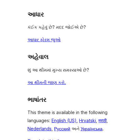
આધાર
કંઈક કહેવું છે? મદદ જોઈએ છે?
આધાર ફોરમ જુઓ
અહેવાલ
શું આ થીમમાં મુખ્ય સમસ્યાઓ છે?
આ થીમની જાણ કરો.
ભાષાંતર
This theme is available in the following
languages:
English (US)
,
Hrvatski
,
मराठी
,
Nederlands
,
Русский
અને
Українська
.