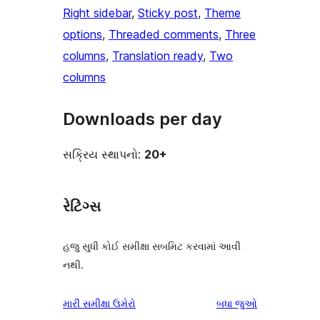
Right sidebar
, 
Sticky post
, 
Theme
options
, 
Threaded comments
, 
Three
columns
, 
Translation ready
, 
Two
columns
Downloads per day
સક્રિય સ્થાપનો:
20+
રેટિંગ્સ
હજુ સુધી કોઈ સમીક્ષા સબમિટ કરવામાં આવી
નથી.
સમીક્ષાઓ
મારી સમીક્ષા ઉમેરો
બધા
જુઓ