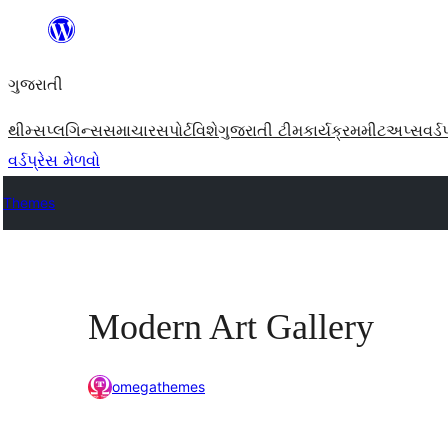
કંટેન્ટ(લખાણ)
પર
ગુજરાતી
જાઓ
થીમ્સ
પ્લગિન્સ
સમાચાર
સપોર્ટ
વિશે
ગુજરાતી ટીમ
કાર્યક્રમ
મીટઅપ્સ
વર્ડ
વર્ડપ્રેસ મેળવો
Themes
Modern Art Gallery
omegathemes