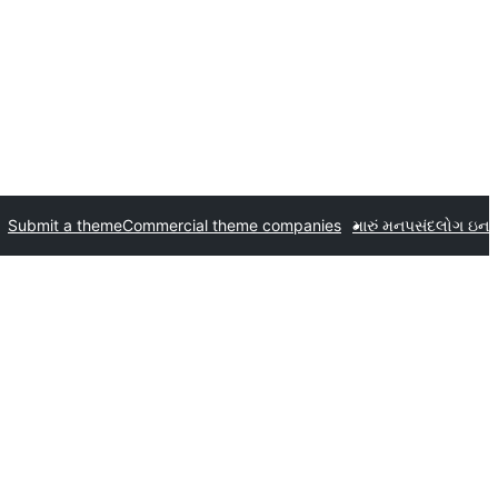
Submit a theme
Commercial theme companies
મારું મનપસંદ
લોગ ઇન