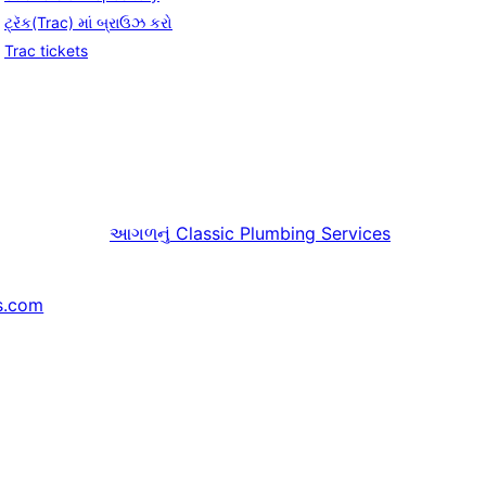
ટ્રૅક(Trac) માં બ્રાઉઝ કરો
Trac tickets
આગળનું
Classic Plumbing Services
s.com