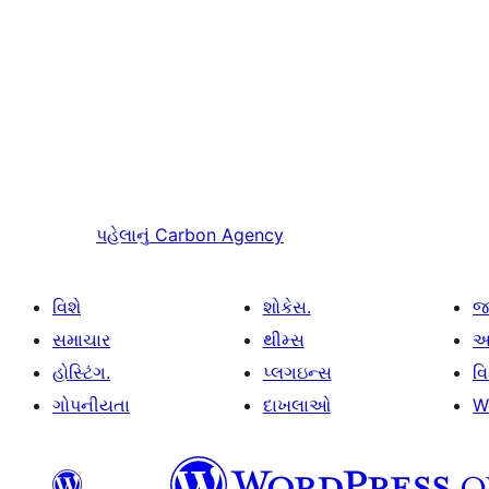
પહેલાનું
Carbon Agency
વિશે
શોકેસ.
જ
સમાચાર
થીમ્સ
આ
હોસ્ટિંગ.
પ્લગઇન્સ
વ
ગોપનીયતા
દાખલાઓ
W