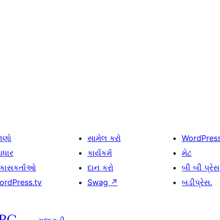
ાણો
સામેલ કરો
WordPres
ધાર
કાર્યકર્મ
મેટ
િકાસકર્તાઓ
દાન કરો
બી બી પ્રેસ
ordPress.tv
Swag
↗
બડીપ્રેસ.