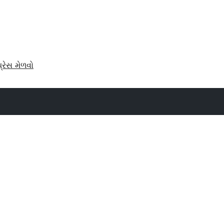
પ્રેસ મેળવો