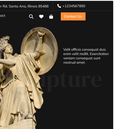
Commercial theme
આ થીમ મફત છે પરંતુ વધારાના પેઇડ કોમર્શિયલ અપગ્રેડ
અથવા સપોર્ટ ઓફર કરે છે.
સપોૅટ જુઓ
પૂર્વાવલોકન
ડાઉનલોડ કરો
આવૃત્તિ
1.3
છેલે અપડેટ થયેલું
જુલાઇ 8,2026
Active installations
50+
વર્ડપ્રેસ વર્ઝન
5.3
પીએચપી(PHP) આવૃતિ
5.6
Theme homepage