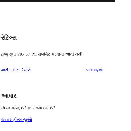
રેટિંગ્સ
e
હજુ સુધી કોઈ સમીક્ષા સબમિટ કરવામાં આવી નથી.
સમીક્ષાઓ
મારી સમીક્ષા ઉમેરો
બધા
જુઓ
આધાર
કંઈક કહેવું છે? મદદ જોઈએ છે?
આધાર ફોરમ જુઓ