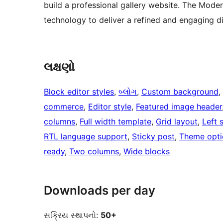
build a professional gallery website. The Moder
technology to deliver a refined and engaging di
લક્ષણો
Block editor styles
, 
બ્લોગ
, 
Custom background
, 
commerce
, 
Editor style
, 
Featured image header
columns
, 
Full width template
, 
Grid layout
, 
Left 
RTL language support
, 
Sticky post
, 
Theme opti
ready
, 
Two columns
, 
Wide blocks
Downloads per day
સક્રિય સ્થાપનો:
50+