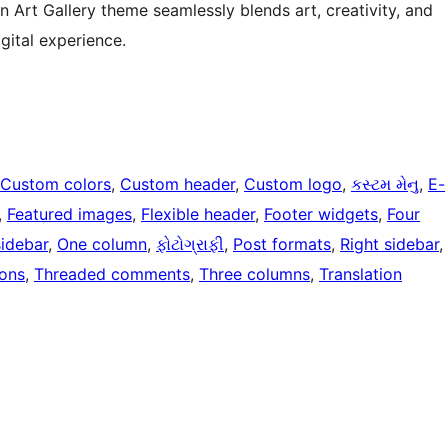
n Art Gallery theme seamlessly blends art, creativity, and
gital experience.
Custom colors
, 
Custom header
, 
Custom logo
, 
કસ્ટમ મેનુ
, 
E-
, 
Featured images
, 
Flexible header
, 
Footer widgets
, 
Four
sidebar
, 
One column
, 
ફોટોગ્રાફી
, 
Post formats
, 
Right sidebar
, 
ons
, 
Threaded comments
, 
Three columns
, 
Translation