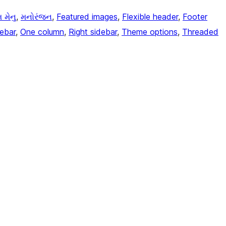
 મેનુ
, 
મનોરંજન
, 
Featured images
, 
Flexible header
, 
Footer
debar
, 
One column
, 
Right sidebar
, 
Theme options
, 
Threaded