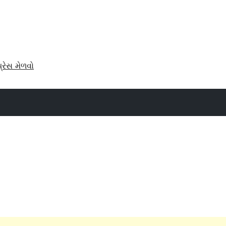
પ્રેસ મેળવો