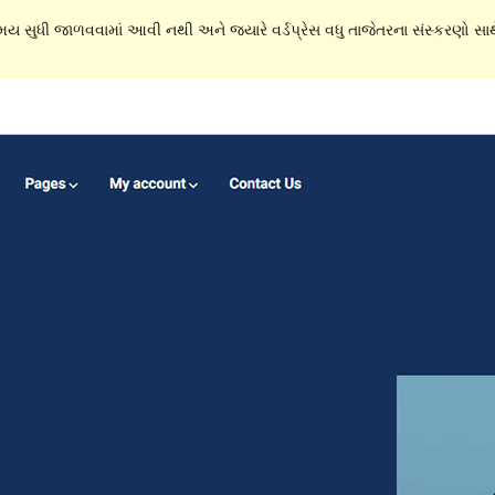
સમય સુધી જાળવવામાં આવી નથી અને જ્યારે વર્ડપ્રેસ વધુ તાજેતરના સંસ્કરણો સાથે