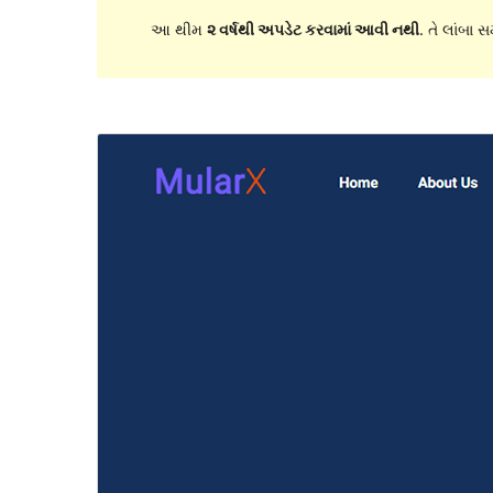
આ થીમ
૨ વર્ષથી અપડેટ કરવામાં આવી નથી
. તે લાંબા 