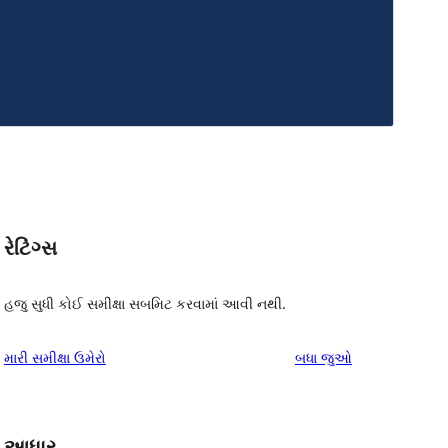
રેટિંગ્સ
હજુ સુધી કોઈ સમીક્ષા સબમિટ કરવામાં આવી નથી.
સમીક્ષાઓ
મારી સમીક્ષા ઉમેરો
બધા
જુઓ
આધાર