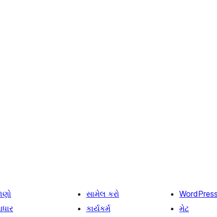
ાણો
સામેલ કરો
WordPres
ધાર
કાર્યકર્મ
મેટ