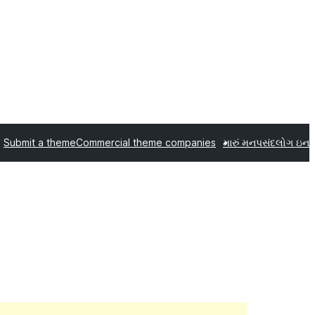
Submit a theme
Commercial theme companies
મારું મનપસંદ
લોગ ઇન