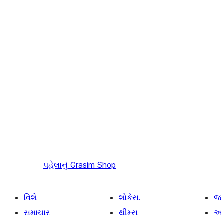
પહેલાનું
Grasim Shop
વિશે
શોકેસ.
જ
સમાચાર
થીમ્સ
આ