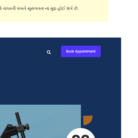
 વાપરતી વખતે સુસંગતતા ના મુદ્દા હોઈ શકે છે.
પૂર્વાવલોકન
ડાઉનલોડ કરો
આવૃત્તિ
1.0.3
છેલે અપડેટ થયેલું
એપ્રિલ 2,2023
Active installations
50+
પીએચપી(PHP) આવૃતિ
5.6
Theme homepage