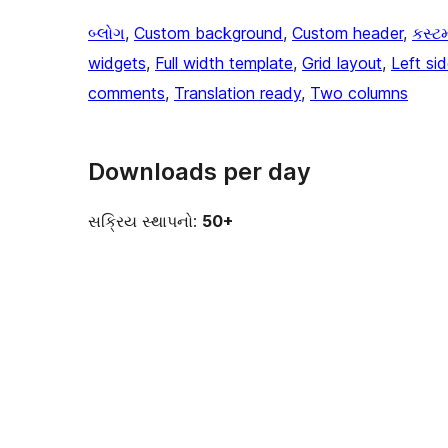
બ્લોગ
, 
Custom background
, 
Custom header
, 
કસ્ટમ
widgets
, 
Full width template
, 
Grid layout
, 
Left si
comments
, 
Translation ready
, 
Two columns
Downloads per day
સક્રિય સ્થાપનો:
50+