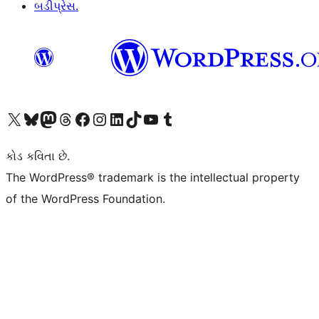
બડીપ્રેસ.
અમારા X (અગાઉ ટ્વિટર) એકાઉન્ટની મુલાકાત લો
અમારા Bluesky એકાઉન્ટની મુલાકાત લો
અમારા માસ્ટોડોન એકાઉન્ટની મુલાકાત લો
અમારા Threads એકાઉન્ટની મુલાકાત લો
અમારા ફેસબુક પેજની મુલાકાત લો
અમારા ઇન્સ્ટાગ્રામ એકાઉન્ટની મુલાકાત લો
અમારા LinkedIn એકાઉન્ટની મુલાકાત લો
અમારા TikTok એકાઉન્ટની મુલાકાત લો
અમારી YouTube ચેનલની મુલાકાત લો
અમારા Tumblr એકાઉન્ટની મુલાકાત લો
કોડ કવિતા છે.
The WordPress® trademark is the intellectual property
of the WordPress Foundation.