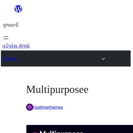
કંટેન્ટ(લખાણ)
પર
ગુજરાતી
જાઓ
વર્ડપ્રેસ મેળવો
Themes
Multipurposee
realtimethemes