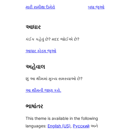
સમીક્ષાઓ
મારી સમીક્ષા ઉમેરો
બધા
જુઓ
આધાર
કંઈક કહેવું છે? મદદ જોઈએ છે?
આધાર ફોરમ જુઓ
અહેવાલ
શું આ થીમમાં મુખ્ય સમસ્યાઓ છે?
આ થીમની જાણ કરો.
ભાષાંતર
This theme is available in the following
languages:
English (US)
,
Русский
અને