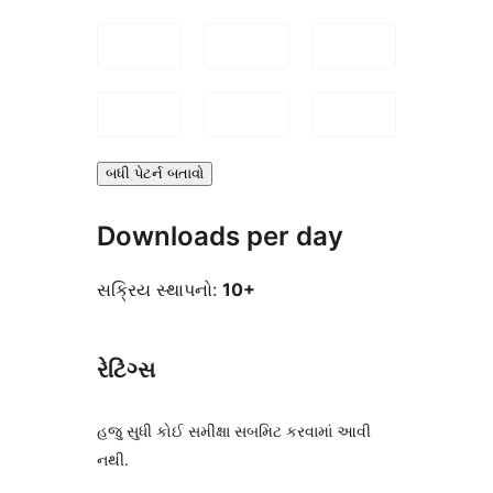
બધી પેટર્ન બતાવો
Downloads per day
સક્રિય સ્થાપનો:
10+
રેટિંગ્સ
હજુ સુધી કોઈ સમીક્ષા સબમિટ કરવામાં આવી
નથી.