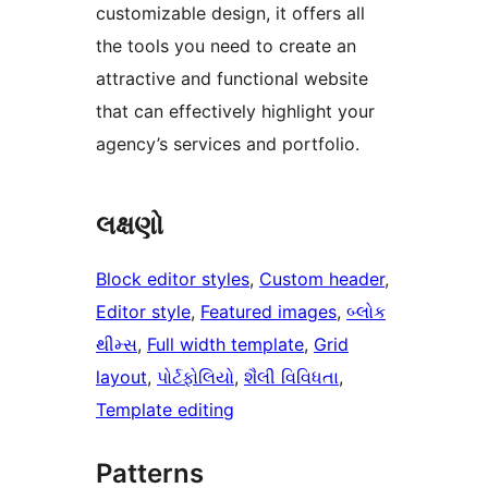
customizable design, it offers all
the tools you need to create an
attractive and functional website
that can effectively highlight your
agency’s services and portfolio.
લક્ષણો
Block editor styles
, 
Custom header
, 
Editor style
, 
Featured images
, 
બ્લોક
થીમ્સ
, 
Full width template
, 
Grid
layout
, 
પોર્ટફોલિયો
, 
શૈલી વિવિધતા
, 
Template editing
Patterns