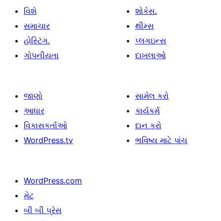
વિશે
શોકેસ.
સમાચાર
થીમ્સ
હોસ્ટિંગ.
પ્લગઇન્સ
ગોપનીયતા
દાખલાઓ
જાણો
સામેલ કરો
આધાર
કાર્યકર્મ
વિકાસકર્તાઓ
દાન કરો
WordPress.tv
ભવિષ્ય માટે પાંચ
WordPress.com
મેટ
બી બી પ્રેસ