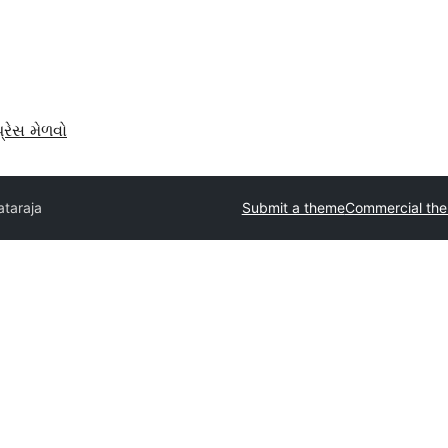
પ્રેસ મેળવો
ataraja
Submit a theme
Commercial th