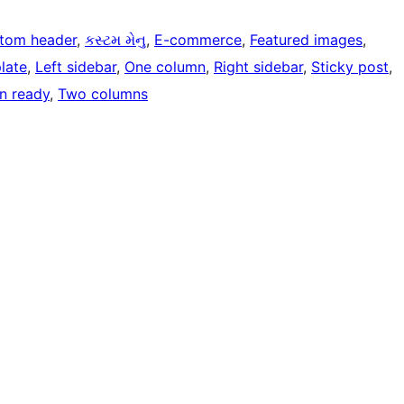
tom header
, 
કસ્ટમ મેનુ
, 
E-commerce
, 
Featured images
, 
late
, 
Left sidebar
, 
One column
, 
Right sidebar
, 
Sticky post
, 
on ready
, 
Two columns