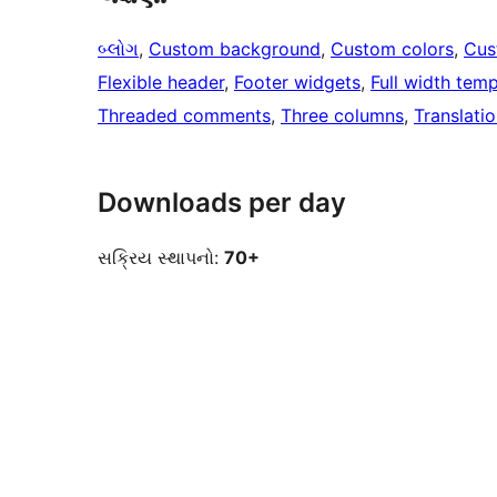
બ્લોગ
, 
Custom background
, 
Custom colors
, 
Cus
Flexible header
, 
Footer widgets
, 
Full width temp
Threaded comments
, 
Three columns
, 
Translati
Downloads per day
સક્રિય સ્થાપનો:
70+