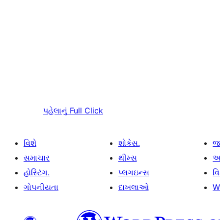
પહેલાનું
Full Click
વિશે
શોકેસ.
જ
સમાચાર
થીમ્સ
આ
હોસ્ટિંગ.
પ્લગઇન્સ
વ
ગોપનીયતા
દાખલાઓ
W