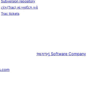
Subversion repository
ટ્રૅક(Trac) માં બ્રાઉઝ કરો
Trac tickets
આગળનું
Software Company
s.com