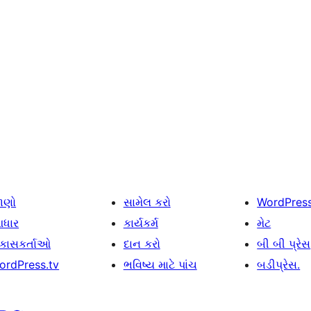
ાણો
સામેલ કરો
WordPres
ધાર
કાર્યકર્મ
મેટ
િકાસકર્તાઓ
દાન કરો
બી બી પ્રેસ
ordPress.tv
ભવિષ્ય માટે પાંચ
બડીપ્રેસ.