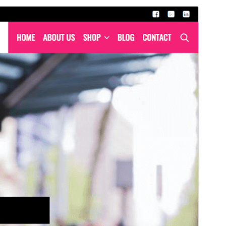
Commercial theme
આ થીમ મફત છે પરંતુ વધારાના પેઇડ કોમર્શિયલ અપગ્રેડ
અથવા સપોર્ટ ઓફર કરે છે.
પૂર્વાવલોકન
ડાઉનલોડ કરો
આવૃત્તિ
1.6.0
છેલે અપડેટ થયેલું
એપ્રિલ 28,2026
Active installations
70+
પીએચપી(PHP) આવૃતિ
7.0
Theme homepage