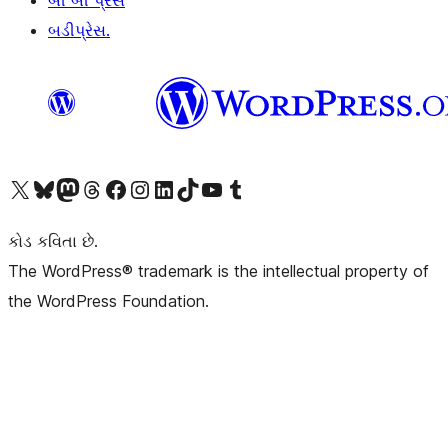
બી બી પ્રેસ
બડીપ્રેસ.
અમારા X (અગાઉ ટ્વિટર) એકાઉન્ટની મુલાકાત લો
અમારા Bluesky એકાઉન્ટની મુલાકાત લો
અમારા માસ્ટોડોન એકાઉન્ટની મુલાકાત લો
અમારા Threads એકાઉન્ટની મુલાકાત લો
અમારા ફેસબુક પેજની મુલાકાત લો
અમારા ઇન્સ્ટાગ્રામ એકાઉન્ટની મુલાકાત લો
અમારા LinkedIn એકાઉન્ટની મુલાકાત લો
અમારા TikTok એકાઉન્ટની મુલાકાત લો
અમારી YouTube ચેનલની મુલાકાત લો
અમારા Tumblr એકાઉન્ટની મુલાકાત લો
કોડ કવિતા છે.
The WordPress® trademark is the intellectual property of
the WordPress Foundation.