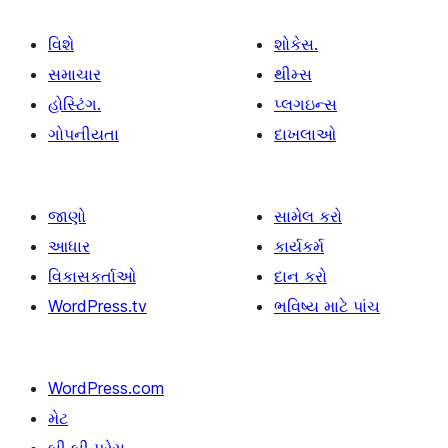
વિશે
શોકેસ.
સમાચાર
થીમ્સ
હોસ્ટિંગ.
પ્લગઇન્સ
ગોપનીયતા
દાખલાઓ
જાણો
સામેલ કરો
આધાર
કાર્યકર્મ
વિકાસકર્તાઓ
દાન કરો
WordPress.tv
ભવિષ્ય માટે પાંચ
WordPress.com
મેટ