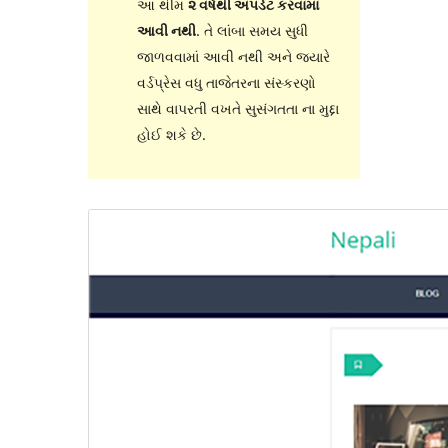
આ થીમ
૨ વર્ષથી અપડેટ કરવામાં
આવી નથી
. તે લાંબા સમય સુધી
જાળવવામાં આવી નથી અને જ્યારે
વર્ડપ્રેસ વધુ તાજેતરના સંસ્કરણો
સાથે વાપરતી વખતે સુસંગતતા ના મુદ્દા
હોઈ શકે છે.