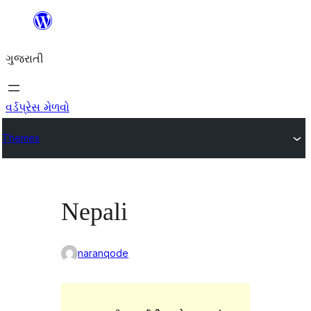
કંટેન્ટ(લખાણ)
પર
ગુજરાતી
જાઓ
વર્ડપ્રેસ મેળવો
Themes
Nepali
naranqode