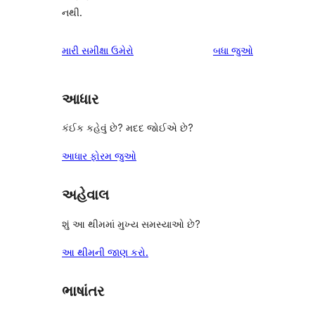
નથી.
સમીક્ષાઓ
મારી સમીક્ષા ઉમેરો
બધા
જુઓ
આધાર
કંઈક કહેવું છે? મદદ જોઈએ છે?
આધાર ફોરમ જુઓ
અહેવાલ
શું આ થીમમાં મુખ્ય સમસ્યાઓ છે?
આ થીમની જાણ કરો.
ભાષાંતર