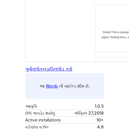
પૂર્વાવલોકન
ડાઉનલોડ કરો
આ
Words
ની ચાઈલ્ડ થીમ છે.
આવૃત્તિ
1.0.3
છેલે અપડેટ થયેલું
એપ્રિલ 27,2018
Active installations
10+
વર્ડપ્રેસ વર્ઝન
4.6