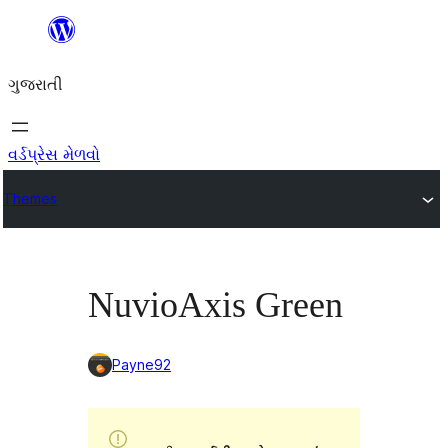
કંટેન્ટ(લખાણ)
પર
ગુજરાતી
જાઓ
વર્ડપ્રેસ મેળવો
Themes
NuvioAxis Green
Payne92