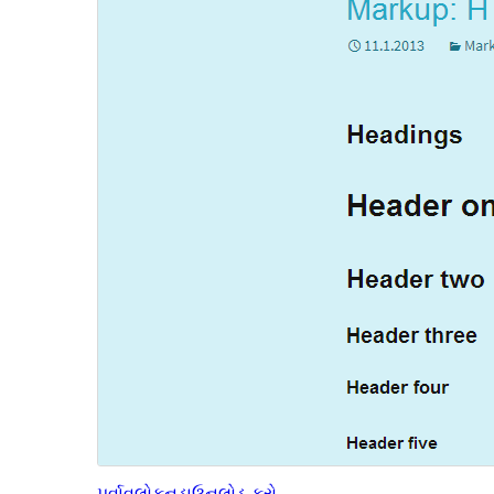
પૂર્વાવલોકન
ડાઉનલોડ કરો