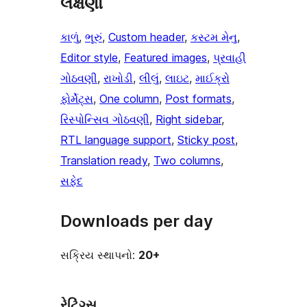
લક્ષણો
કાળું
, 
ભૂરું
, 
Custom header
, 
કસ્ટમ મેનુ
, 
Editor style
, 
Featured images
, 
પ્રવાહી
ગોઠવણી
, 
રાખોડી
, 
લીલું
, 
લાઇટ
, 
માઈક્રો
ફોર્મેટ્સ
, 
One column
, 
Post formats
, 
રિસ્પોન્સિવ ગોઠવણી
, 
Right sidebar
, 
RTL language support
, 
Sticky post
, 
Translation ready
, 
Two columns
, 
સફેદ
Downloads per day
સક્રિય સ્થાપનો:
20+
રેટિંગ્સ