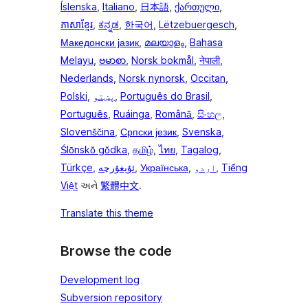
Íslenska
,
Italiano
,
日本語
,
ქართული
,
ភាសាខ្មែរ
,
ಕನ್ನಡ
,
한국어
,
Lëtzebuergesch
,
Македонски јазик
,
മലയാളം
,
Bahasa
Melayu
,
ဗမာစာ
,
Norsk bokmål
,
नेपाली
,
Nederlands
,
Norsk nynorsk
,
Occitan
,
Polski
,
پښتو
,
Português do Brasil
,
Português
,
Ruáinga
,
Română
,
සිංහල
,
Slovenščina
,
Српски језик
,
Svenska
,
Ślōnskŏ gŏdka
,
தமிழ்
,
ไทย
,
Tagalog
,
Türkçe
,
ئۇيغۇرچە
,
Українська
,
اردو
,
Tiếng
Việt
અને
繁體中文
.
Translate this theme
Browse the code
Development log
Subversion repository