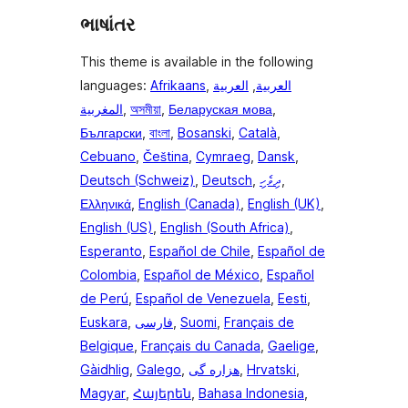
ભાષાંતર
This theme is available in the following
languages:
Afrikaans
,
العربية
,
العربية
المغربية
,
অসমীয়া
,
Беларуская мова
,
Български
,
বাংলা
,
Bosanski
,
Català
,
Cebuano
,
Čeština
,
Cymraeg
,
Dansk
,
Deutsch (Schweiz)
,
Deutsch
,
ދިވެހި
,
Ελληνικά
,
English (Canada)
,
English (UK)
,
English (US)
,
English (South Africa)
,
Esperanto
,
Español de Chile
,
Español de
Colombia
,
Español de México
,
Español
de Perú
,
Español de Venezuela
,
Eesti
,
Euskara
,
فارسی
,
Suomi
,
Français de
Belgique
,
Français du Canada
,
Gaelige
,
Gàidhlig
,
Galego
,
هزاره گی
,
Hrvatski
,
Magyar
,
Հայերեն
,
Bahasa Indonesia
,