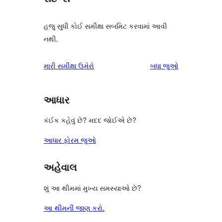
હજુ સુધી કોઈ સમીક્ષા સબમિટ કરવામાં આવી
નથી.
સમીક્ષાઓ
મારી સમીક્ષા ઉમેરો
બધા
જુઓ
આધાર
કંઈક કહેવું છે? મદદ જોઈએ છે?
આધાર ફોરમ જુઓ
અહેવાલ
શું આ થીમમાં મુખ્ય સમસ્યાઓ છે?
આ થીમની જાણ કરો.