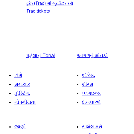
ટ્રૅક(Trac) માં બ્રાઉઝ કરો
Trac tickets
પહેલાનું
Tonal
આગળનું
મોનેકો
વિશે
શોકેસ.
સમાચાર
થીમ્સ
હોસ્ટિંગ.
પ્લગઇન્સ
ગોપનીયતા
દાખલાઓ
જાણો
સામેલ કરો