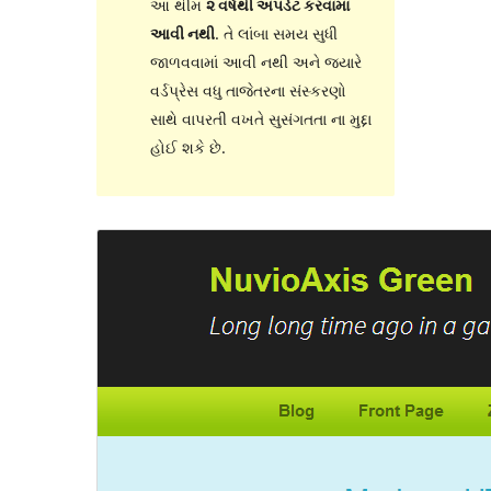
આ થીમ
૨ વર્ષથી અપડેટ કરવામાં
આવી નથી
. તે લાંબા સમય સુધી
જાળવવામાં આવી નથી અને જ્યારે
વર્ડપ્રેસ વધુ તાજેતરના સંસ્કરણો
સાથે વાપરતી વખતે સુસંગતતા ના મુદ્દા
હોઈ શકે છે.