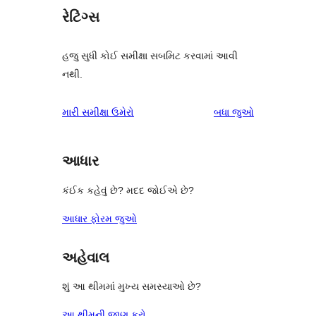
રેટિંગ્સ
હજુ સુધી કોઈ સમીક્ષા સબમિટ કરવામાં આવી
નથી.
સમીક્ષાઓ
મારી સમીક્ષા ઉમેરો
બધા
જુઓ
આધાર
કંઈક કહેવું છે? મદદ જોઈએ છે?
આધાર ફોરમ જુઓ
અહેવાલ
શું આ થીમમાં મુખ્ય સમસ્યાઓ છે?
આ થીમની જાણ કરો.