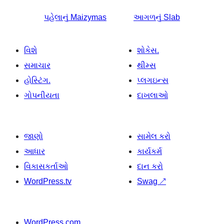
પહેલાનું
Maizymas
આગળનું
Slab
વિશે
શોકેસ.
સમાચાર
થીમ્સ
હોસ્ટિંગ.
પ્લગઇન્સ
ગોપનીયતા
દાખલાઓ
જાણો
સામેલ કરો
આધાર
કાર્યકર્મ
વિકાસકર્તાઓ
દાન કરો
WordPress.tv
Swag
↗
WordPress.com