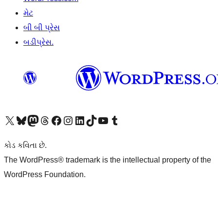
મેટ
બી બી પ્રેસ
બડીપ્રેસ.
અમારા X (અગાઉ ટ્વિટર) એકાઉન્ટની મુલાકાત લો
અમારા Bluesky એકાઉન્ટની મુલાકાત લો
અમારા માસ્ટોડોન એકાઉન્ટની મુલાકાત લો
અમારા Threads એકાઉન્ટની મુલાકાત લો
અમારા ફેસબુક પેજની મુલાકાત લો
અમારા ઇન્સ્ટાગ્રામ એકાઉન્ટની મુલાકાત લો
અમારા LinkedIn એકાઉન્ટની મુલાકાત લો
અમારા TikTok એકાઉન્ટની મુલાકાત લો
અમારી YouTube ચેનલની મુલાકાત લો
અમારા Tumblr એકાઉન્ટની મુલાકાત લો
કોડ કવિતા છે.
The WordPress® trademark is the intellectual property of the
WordPress Foundation.