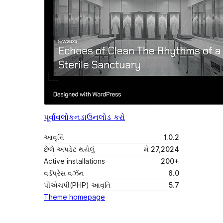
પૂર્વાવલોકન
ડાઉનલોડ કરો
આવૃત્તિ
1.0.2
છેલે અપડેટ થયેલું
મે 27,2024
Active installations
200+
વર્ડપ્રેસ વર્ઝન
6.0
પીએચપી(PHP) આવૃતિ
5.7
Theme homepage