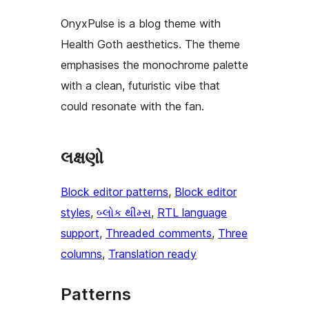
OnyxPulse is a blog theme with
Health Goth aesthetics. The theme
emphasises the monochrome palette
with a clean, futuristic vibe that
could resonate with the fan.
લક્ષણો
Block editor patterns
, 
Block editor
styles
, 
બ્લોક થીમ્સ
, 
RTL language
support
, 
Threaded comments
, 
Three
columns
, 
Translation ready
Patterns