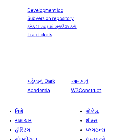
Development log
Subversion repository
ટ્રૅક(Trac) માં બ્રાઉઝ કરો
Trac tickets
પહેલાનું
Dark
આગળનું
Academia
W3Construct
વિશે
શોકેસ.
સમાચાર
થીમ્સ
હોસ્ટિંગ.
પ્લગઇન્સ
ગોપનીયતા
દાખલાઓ