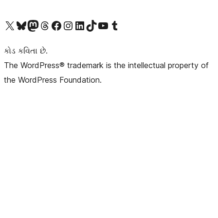
અમારા X (અગાઉ ટ્વિટર) એકાઉન્ટની મુલાકાત લો
અમારા Bluesky એકાઉન્ટની મુલાકાત લો
અમારા માસ્ટોડોન એકાઉન્ટની મુલાકાત લો
અમારા Threads એકાઉન્ટની મુલાકાત લો
અમારા ફેસબુક પેજની મુલાકાત લો
અમારા ઇન્સ્ટાગ્રામ એકાઉન્ટની મુલાકાત લો
અમારા LinkedIn એકાઉન્ટની મુલાકાત લો
અમારા TikTok એકાઉન્ટની મુલાકાત લો
અમારી YouTube ચેનલની મુલાકાત લો
અમારા Tumblr એકાઉન્ટની મુલાકાત લો
કોડ કવિતા છે.
The WordPress® trademark is the intellectual property of
the WordPress Foundation.