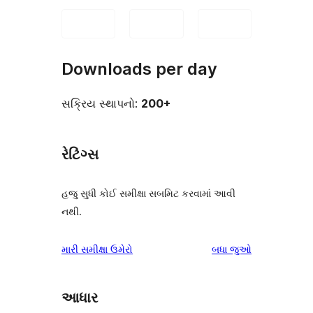
Downloads per day
સક્રિય સ્થાપનો:
200+
રેટિંગ્સ
હજુ સુધી કોઈ સમીક્ષા સબમિટ કરવામાં આવી
નથી.
સમીક્ષાઓ
મારી સમીક્ષા ઉમેરો
બધા
જુઓ
આધાર