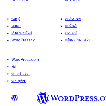
જાણો
સામેલ કરો
આધાર
કાર્યકર્મ
વિકાસકર્તાઓ
દાન કરો
WordPress.tv
ભવિષ્ય માટે પાંચ
WordPress.com
મેટ
બી બી પ્રેસ
બડીપ્રેસ.