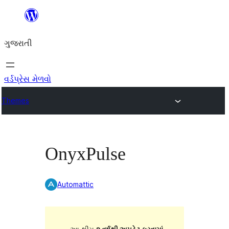
કંટેન્ટ(લખાણ)
પર
ગુજરાતી
જાઓ
વર્ડપ્રેસ મેળવો
Themes
OnyxPulse
Automattic