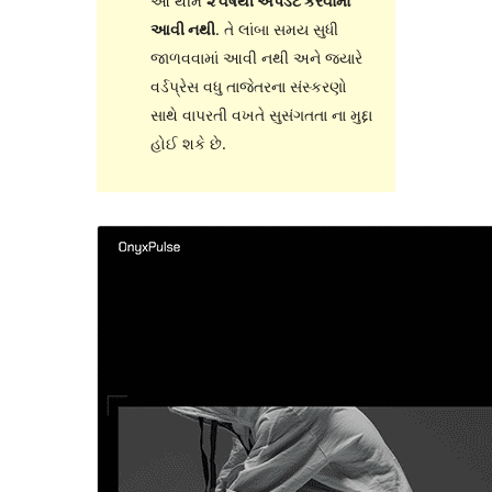
આ થીમ
૨ વર્ષથી અપડેટ કરવામાં
આવી નથી
. તે લાંબા સમય સુધી
જાળવવામાં આવી નથી અને જ્યારે
વર્ડપ્રેસ વધુ તાજેતરના સંસ્કરણો
સાથે વાપરતી વખતે સુસંગતતા ના મુદ્દા
હોઈ શકે છે.