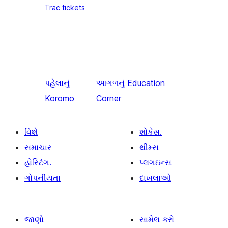
Trac tickets
પહેલાનું
આગળનું
Education
Koromo
Corner
વિશે
શોકેસ.
સમાચાર
થીમ્સ
હોસ્ટિંગ.
પ્લગઇન્સ
ગોપનીયતા
દાખલાઓ
જાણો
સામેલ કરો