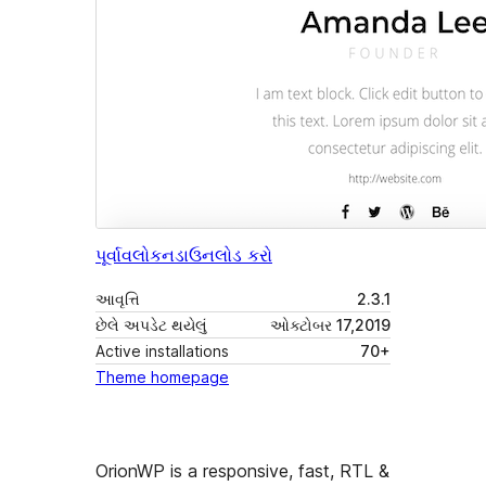
પૂર્વાવલોકન
ડાઉનલોડ કરો
આવૃત્તિ
2.3.1
છેલે અપડેટ થયેલું
ઓક્ટોબર 17,2019
Active installations
70+
Theme homepage
OrionWP is a responsive, fast, RTL &