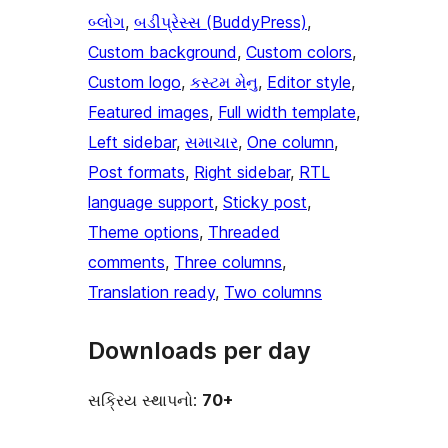
બ્લોગ
, 
બડીપ્રેસ્સ (BuddyPress)
, 
Custom background
, 
Custom colors
, 
Custom logo
, 
કસ્ટમ મેનુ
, 
Editor style
, 
Featured images
, 
Full width template
, 
Left sidebar
, 
સમાચાર
, 
One column
, 
Post formats
, 
Right sidebar
, 
RTL
language support
, 
Sticky post
, 
Theme options
, 
Threaded
comments
, 
Three columns
, 
Translation ready
, 
Two columns
Downloads per day
સક્રિય સ્થાપનો:
70+