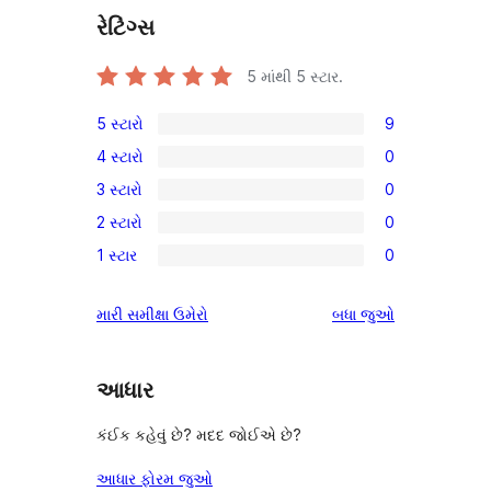
રેટિંગ્સ
5 માંથી
5
સ્ટાર.
5 સ્ટારો
9
9
4 સ્ટારો
0
5-
0
3 સ્ટારો
0
સ્ટાર
4-
0
સમીક્ષાઓ
2 સ્ટારો
0
સ્ટાર
3-
0
સમીક્ષાઓ
1 સ્ટાર
0
સ્ટાર
2-
0
સમીક્ષાઓ
સ્ટાર
1-
સમીક્ષાઓ
મારી સમીક્ષા ઉમેરો
બધા
જુઓ
સમીક્ષાઓ
સ્ટાર
સમીક્ષાઓ
આધાર
કંઈક કહેવું છે? મદદ જોઈએ છે?
આધાર ફોરમ જુઓ