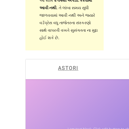
આ થીમ
૨ વર્ષથી અપડેટ કરવામાં
આવી નથી
. તે લાંબા સમય સુધી
જાળવવામાં આવી નથી અને જ્યારે
વર્ડપ્રેસ વધુ તાજેતરના સંસ્કરણો
સાથે વાપરતી વખતે સુસંગતતા ના મુદ્દા
હોઈ શકે છે.