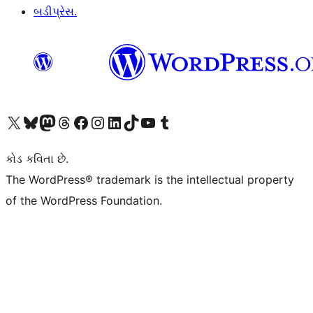
બડીપ્રેસ.
અમારા X (અગાઉ ટ્વિટર) એકાઉન્ટની મુલાકાત લો
અમારા Bluesky એકાઉન્ટની મુલાકાત લો
અમારા માસ્ટોડોન એકાઉન્ટની મુલાકાત લો
અમારા Threads એકાઉન્ટની મુલાકાત લો
અમારા ફેસબુક પેજની મુલાકાત લો
અમારા ઇન્સ્ટાગ્રામ એકાઉન્ટની મુલાકાત લો
અમારા LinkedIn એકાઉન્ટની મુલાકાત લો
અમારા TikTok એકાઉન્ટની મુલાકાત લો
અમારી YouTube ચેનલની મુલાકાત લો
અમારા Tumblr એકાઉન્ટની મુલાકાત લો
કોડ કવિતા છે.
The WordPress® trademark is the intellectual property
of the WordPress Foundation.