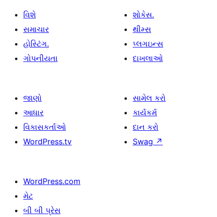
વિશે
શોકેસ.
સમાચાર
થીમ્સ
હોસ્ટિંગ.
પ્લગઇન્સ
ગોપનીયતા
દાખલાઓ
જાણો
સામેલ કરો
આધાર
કાર્યકર્મ
વિકાસકર્તાઓ
દાન કરો
WordPress.tv
Swag
↗
WordPress.com
મેટ
બી બી પ્રેસ