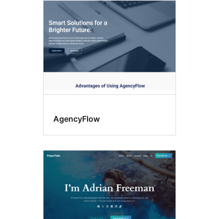
themes
AgencyFlow