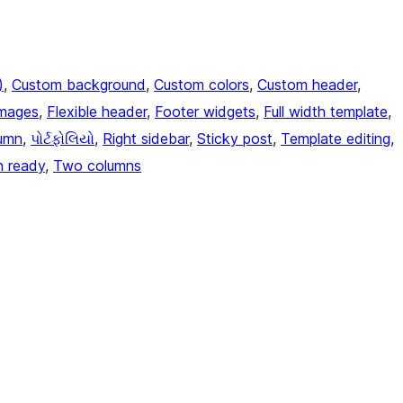
)
, 
Custom background
, 
Custom colors
, 
Custom header
, 
images
, 
Flexible header
, 
Footer widgets
, 
Full width template
, 
umn
, 
પોર્ટફોલિયો
, 
Right sidebar
, 
Sticky post
, 
Template editing
, 
n ready
, 
Two columns