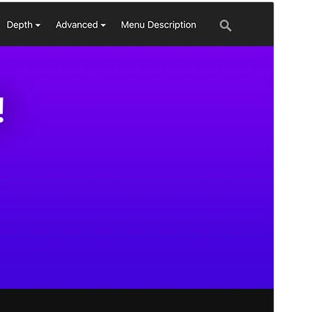
પૂર્વાવલોકન
ડાઉનલોડ કરો
આવૃત્તિ
1.1.6
છેલે અપડેટ થયેલું
જાન્યુઆરી 17,2026
Active installations
300+
વર્ડપ્રેસ વર્ઝન
5.2
પીએચપી(PHP) આવૃતિ
7.0
Theme homepage