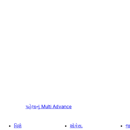
પહેલાનું
Multi Advance
વિશે
શોકેસ.
જ