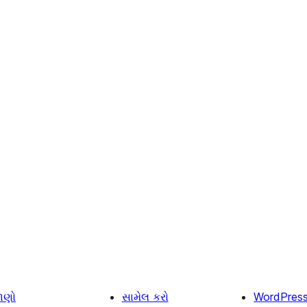
ાણો
સામેલ કરો
WordPres