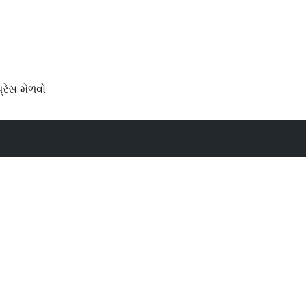
પ્રેસ મેળવો