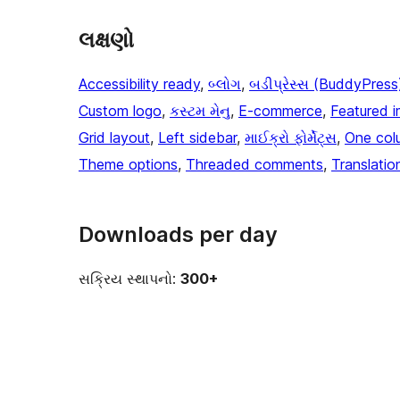
લક્ષણો
Accessibility ready
, 
બ્લોગ
, 
બડીપ્રેસ્સ (BuddyPress
Custom logo
, 
કસ્ટમ મેનુ
, 
E-commerce
, 
Featured 
Grid layout
, 
Left sidebar
, 
માઈક્રો ફોર્મેટ્સ
, 
One col
Theme options
, 
Threaded comments
, 
Translatio
Downloads per day
સક્રિય સ્થાપનો:
300+