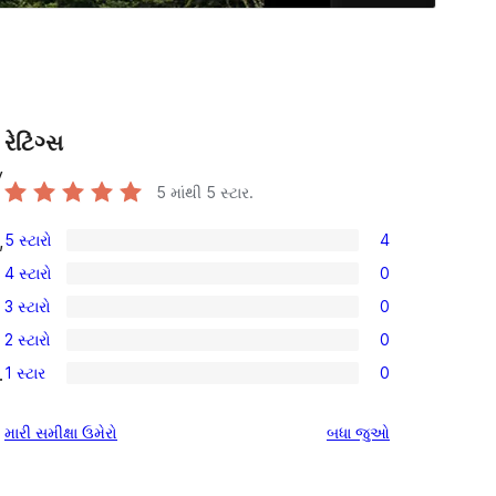
રેટિંગ્સ
y
5 માંથી
5
સ્ટાર.
5 સ્ટારો
4
,
4
4 સ્ટારો
0
5-
0
3 સ્ટારો
0
સ્ટાર
4-
0
સમીક્ષાઓ
2 સ્ટારો
0
સ્ટાર
3-
0
સમીક્ષાઓ
1 સ્ટાર
0
.
સ્ટાર
2-
0
સમીક્ષાઓ
સ્ટાર
1-
સમીક્ષાઓ
મારી સમીક્ષા ઉમેરો
બધા
જુઓ
સમીક્ષાઓ
સ્ટાર
સમીક્ષાઓ