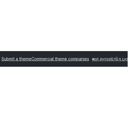
Submit a theme
Commercial theme companies
મારું મનપસંદ
લોગ ઇન