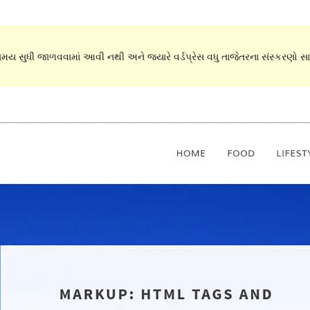
 સમય સુધી જાળવવામાં આવી નથી અને જ્યારે વર્ડપ્રેસ વધુ તાજેતરના સંસ્કરણો સાથ