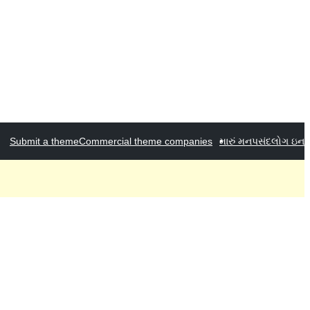
Submit a theme
Commercial theme companies
મારું મનપસંદ
લોગ ઇન