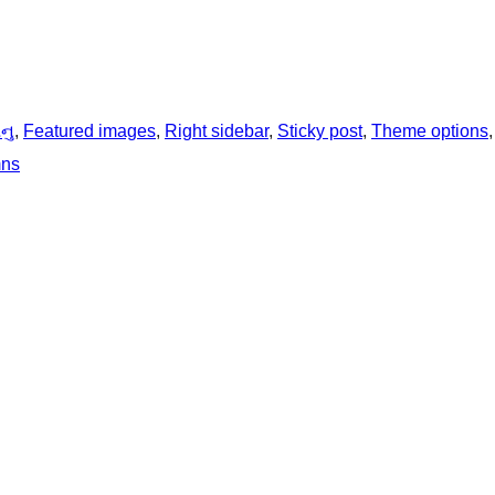
નુ
, 
Featured images
, 
Right sidebar
, 
Sticky post
, 
Theme options
,
mns