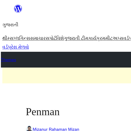
કંટેન્ટ(લખાણ)
પર
ગુજરાતી
જાઓ
થીમ્સ
પ્લગિન્સ
સમાચાર
સપોર્ટ
વિશે
ગુજરાતી ટીમ
કાર્યક્રમ
મીટઅપ્સ
વર્ડ
વર્ડપ્રેસ મેળવો
Themes
Penman
Mizanur Rahaman Mizan