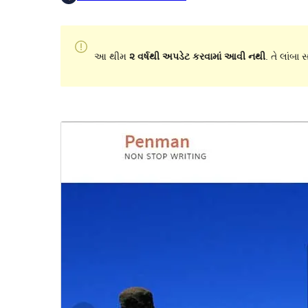
આ થીમ
૨ વર્ષથી અપડેટ કરવામાં આવી નથી
. તે લાંબા