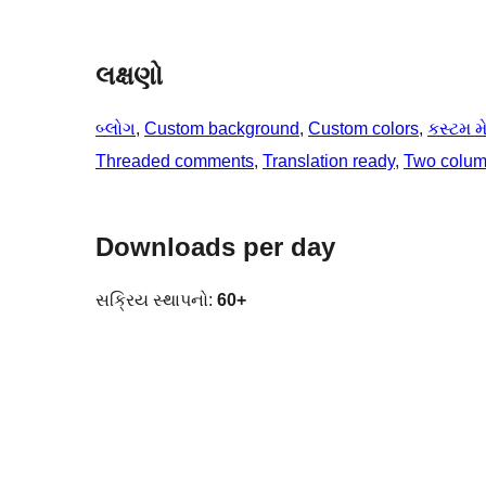
લક્ષણો
બ્લોગ
, 
Custom background
, 
Custom colors
, 
કસ્ટમ મે
Threaded comments
, 
Translation ready
, 
Two colu
Downloads per day
સક્રિય સ્થાપનો:
60+