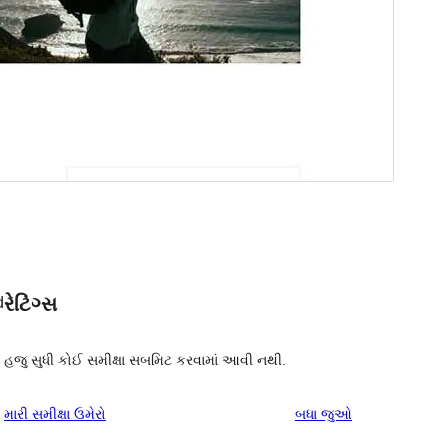
રેટિંગ્સ
d
હજુ સુધી કોઈ સમીક્ષા સબમિટ કરવામાં આવી નથી.
સમીક્ષાઓ
મારી સમીક્ષા ઉમેરો
બધા
જુઓ