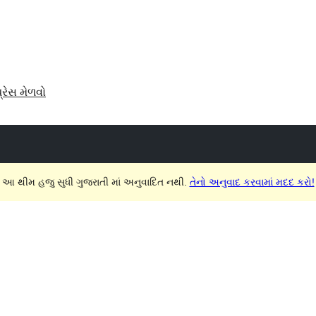
પ્રેસ મેળવો
આ થીમ હજુ સુધી ગુજરાતી માં અનુવાદિત નથી.
તેનો અનુવાદ કરવામાં મદદ કરો!