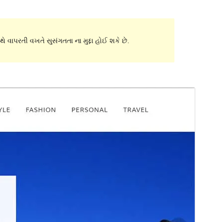
ે વાપરતી વખતે સુસંગતતા ના મુદ્દા હોઈ શકે છે.
પૂર્વાવલોકન
ડાઉનલોડ કરો
આવૃત્તિ
2.0.1
છેલે અપડેટ થયેલું
ડિસેમ્બર 13,2021
Active installations
60+
વર્ડપ્રેસ વર્ઝન
5.0
પીએચપી(PHP) આવૃતિ
4.6
Theme homepage