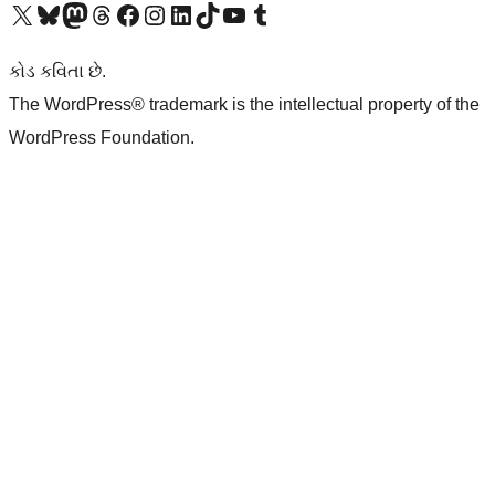
અમારા X (અગાઉ ટ્વિટર) એકાઉન્ટની મુલાકાત લો
અમારા Bluesky એકાઉન્ટની મુલાકાત લો
અમારા માસ્ટોડોન એકાઉન્ટની મુલાકાત લો
અમારા Threads એકાઉન્ટની મુલાકાત લો
અમારા ફેસબુક પેજની મુલાકાત લો
અમારા ઇન્સ્ટાગ્રામ એકાઉન્ટની મુલાકાત લો
અમારા LinkedIn એકાઉન્ટની મુલાકાત લો
અમારા TikTok એકાઉન્ટની મુલાકાત લો
અમારી YouTube ચેનલની મુલાકાત લો
અમારા Tumblr એકાઉન્ટની મુલાકાત લો
કોડ કવિતા છે.
The WordPress® trademark is the intellectual property of the
WordPress Foundation.