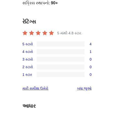
સક્રિય સ્થાપનો:
90+
રેટિંગ્સ
5 માંથી
4.8
સ્ટાર.
5 સ્ટારો
4
4
4 સ્ટારો
1
5-
1
3 સ્ટારો
0
સ્ટાર
4-
0
સમીક્ષાઓ
2 સ્ટારો
0
સ્ટાર
3-
0
સમીક્ષા
1 સ્ટાર
0
સ્ટાર
2-
0
સમીક્ષાઓ
સ્ટાર
1-
સમીક્ષાઓ
મારી સમીક્ષા ઉમેરો
બધા
જુઓ
સમીક્ષાઓ
સ્ટાર
સમીક્ષાઓ
આધાર