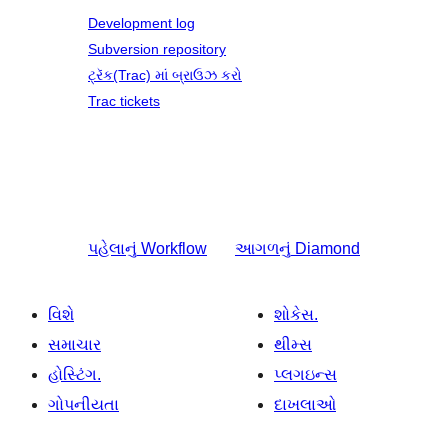
Development log
Subversion repository
ટ્રૅક(Trac) માં બ્રાઉઝ કરો
Trac tickets
પહેલાનું
Workflow
આગળનું
Diamond
વિશે
શોકેસ.
સમાચાર
થીમ્સ
હોસ્ટિંગ.
પ્લગઇન્સ
ગોપનીયતા
દાખલાઓ