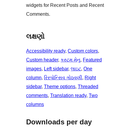
widgets for Recent Posts and Recent
Comments.
લક્ષણો
Accessibility ready
, 
Custom colors
, 
Custom header
, 
કસ્ટમ મેનુ
, 
Featured
images
, 
Left sidebar
, 
લાઇટ
, 
One
column
, 
રિસ્પોન્સિવ ગોઠવણી
, 
Right
sidebar
, 
Theme options
, 
Threaded
comments
, 
Translation ready
, 
Two
columns
Downloads per day