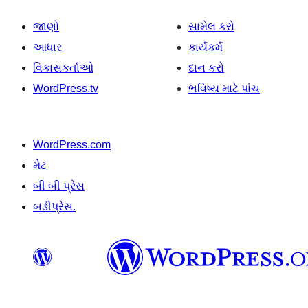
જાણો
સામેલ કરો
આધાર
કાર્યકર્મ
વિકાસકર્તાઓ
દાન કરો
WordPress.tv
ભવિષ્ય માટે પાંચ
WordPress.com
મેટ
બી બી પ્રેસ
બડીપ્રેસ.