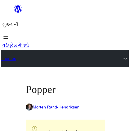
કંટેન્ટ(લખાણ)
પર
ગુજરાતી
જાઓ
વર્ડપ્રેસ મેળવો
Themes
Popper
Morten Rand-Hendriksen