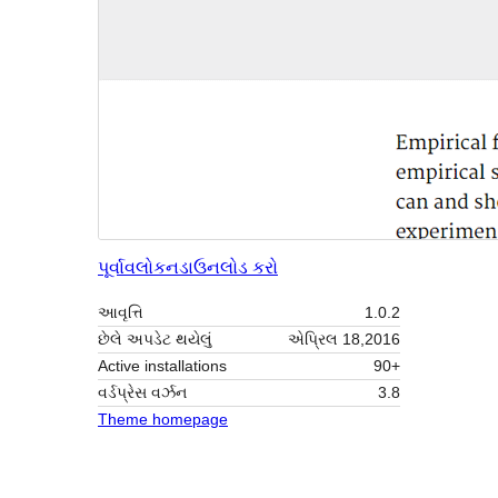
પૂર્વાવલોકન
ડાઉનલોડ કરો
આવૃત્તિ
1.0.2
છેલે અપડેટ થયેલું
એપ્રિલ 18,2016
Active installations
90+
વર્ડપ્રેસ વર્ઝન
3.8
Theme homepage