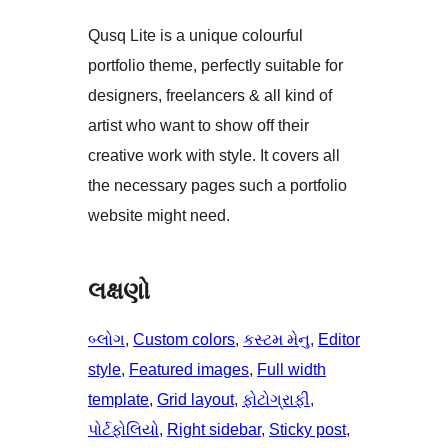
Qusq Lite is a unique colourful
portfolio theme, perfectly suitable for
designers, freelancers & all kind of
artist who want to show off their
creative work with style. It covers all
the necessary pages such a portfolio
website might need.
લક્ષણો
બ્લોગ
, 
Custom colors
, 
કસ્ટમ મેનુ
, 
Editor
style
, 
Featured images
, 
Full width
template
, 
Grid layout
, 
ફોટોગ્રાફી
, 
પોર્ટફોલિયો
, 
Right sidebar
, 
Sticky post
, 