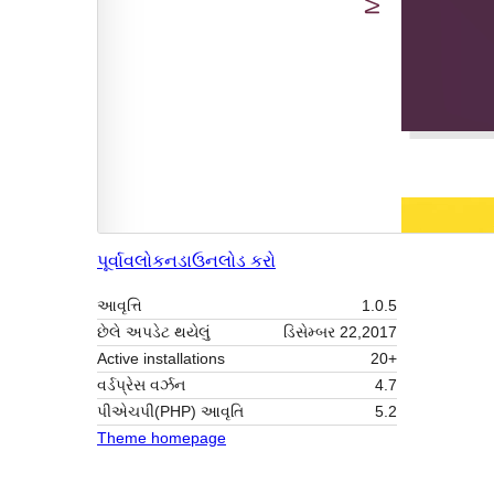
પૂર્વાવલોકન
ડાઉનલોડ કરો
આવૃત્તિ
1.0.5
છેલે અપડેટ થયેલું
ડિસેમ્બર 22,2017
Active installations
20+
વર્ડપ્રેસ વર્ઝન
4.7
પીએચપી(PHP) આવૃતિ
5.2
Theme homepage