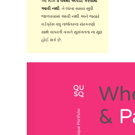
આ થીમ
૨ વર્ષથી અપડેટ કરવામાં
આવી નથી
. તે લાંબા સમય સુધી
જાળવવામાં આવી નથી અને જ્યારે
વર્ડપ્રેસ વધુ તાજેતરના સંસ્કરણો
સાથે વાપરતી વખતે સુસંગતતા ના મુદ્દા
હોઈ શકે છે.