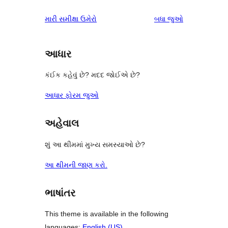
સમીક્ષાઓ
સ્ટાર
1-
સમીક્ષાઓ
મારી સમીક્ષા ઉમેરો
બધા
જુઓ
સમીક્ષાઓ
સ્ટાર
સમીક્ષાઓ
આધાર
કંઈક કહેવું છે? મદદ જોઈએ છે?
આધાર ફોરમ જુઓ
અહેવાલ
શું આ થીમમાં મુખ્ય સમસ્યાઓ છે?
આ થીમની જાણ કરો.
ભાષાંતર
This theme is available in the following
languages:
English (US)
.