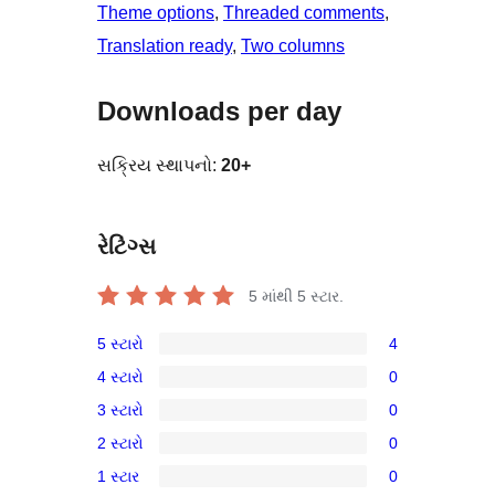
Theme options
, 
Threaded comments
, 
Translation ready
, 
Two columns
Downloads per day
સક્રિય સ્થાપનો:
20+
રેટિંગ્સ
5 માંથી
5
સ્ટાર.
5 સ્ટારો
4
4
4 સ્ટારો
0
5-
0
3 સ્ટારો
0
સ્ટાર
4-
0
સમીક્ષાઓ
2 સ્ટારો
0
સ્ટાર
3-
0
સમીક્ષાઓ
1 સ્ટાર
0
સ્ટાર
2-
0