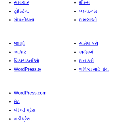
સમાચાર
થીમ્સ
હોસ્ટિંગ.
પ્લગઇન્સ
ગોપનીયતા
દાખલાઓ
જાણો
સામેલ કરો
આધાર
કાર્યકર્મ
વિકાસકર્તાઓ
દાન કરો
WordPress.tv
ભવિષ્ય માટે પાંચ
WordPress.com
મેટ
બી બી પ્રેસ
બડીપ્રેસ.