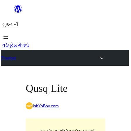
કંટેન્ટ(લખાણ)
પર
ગુજરાતી
જાઓ
વર્ડપ્રેસ મેળવો
Themes
Qusq Lite
IshYoBoy.com