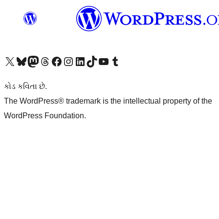
અમારા X (અગાઉ ટ્વિટર) એકાઉન્ટની મુલાકાત લો
અમારા Bluesky એકાઉન્ટની મુલાકાત લો
અમારા માસ્ટોડોન એકાઉન્ટની મુલાકાત લો
અમારા Threads એકાઉન્ટની મુલાકાત લો
અમારા ફેસબુક પેજની મુલાકાત લો
અમારા ઇન્સ્ટાગ્રામ એકાઉન્ટની મુલાકાત લો
અમારા LinkedIn એકાઉન્ટની મુલાકાત લો
અમારા TikTok એકાઉન્ટની મુલાકાત લો
અમારી YouTube ચેનલની મુલાકાત લો
અમારા Tumblr એકાઉન્ટની મુલાકાત લો
કોડ કવિતા છે.
The WordPress® trademark is the intellectual property of the
WordPress Foundation.