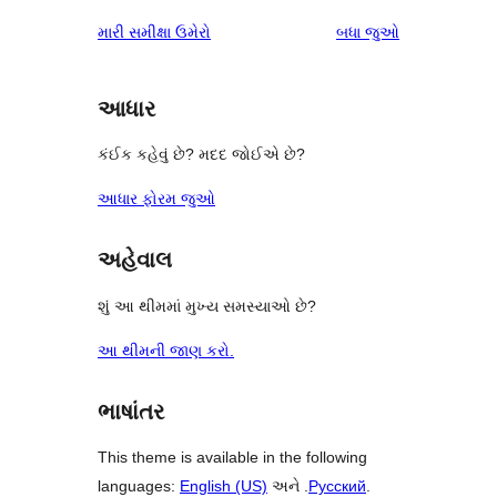
સમીક્ષાઓ
સ્ટાર
1-
સમીક્ષાઓ
મારી સમીક્ષા ઉમેરો
બધા
જુઓ
સમીક્ષાઓ
સ્ટાર
સમીક્ષાઓ
આધાર
કંઈક કહેવું છે? મદદ જોઈએ છે?
આધાર ફોરમ જુઓ
અહેવાલ
શું આ થીમમાં મુખ્ય સમસ્યાઓ છે?
આ થીમની જાણ કરો.
ભાષાંતર
This theme is available in the following
languages:
English (US)
અને .
Русский
.