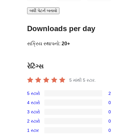
બધી પેટર્ન બતાવો
Downloads per day
સક્રિય સ્થાપનો:
20+
રેટિંગ્સ
5 માંથી
5
સ્ટાર.
5 સ્ટારો
2
2
4 સ્ટારો
0
5-
0
3 સ્ટારો
0
સ્ટાર
4-
0
સમીક્ષાઓ
2 સ્ટારો
0
સ્ટાર
3-
0
સમીક્ષાઓ
1 સ્ટાર
0
સ્ટાર
2-
0