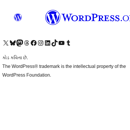
અમારા X (અગાઉ ટ્વિટર) એકાઉન્ટની મુલાકાત લો
અમારા Bluesky એકાઉન્ટની મુલાકાત લો
અમારા માસ્ટોડોન એકાઉન્ટની મુલાકાત લો
અમારા Threads એકાઉન્ટની મુલાકાત લો
અમારા ફેસબુક પેજની મુલાકાત લો
અમારા ઇન્સ્ટાગ્રામ એકાઉન્ટની મુલાકાત લો
અમારા LinkedIn એકાઉન્ટની મુલાકાત લો
અમારા TikTok એકાઉન્ટની મુલાકાત લો
અમારી YouTube ચેનલની મુલાકાત લો
અમારા Tumblr એકાઉન્ટની મુલાકાત લો
કોડ કવિતા છે.
The WordPress® trademark is the intellectual property of the
WordPress Foundation.