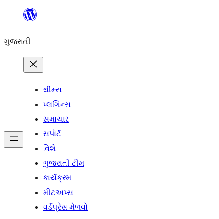
કંટેન્ટ(લખાણ)
પર
ગુજરાતી
જાઓ
થીમ્સ
પ્લગિન્સ
સમાચાર
સપોર્ટ
વિશે
ગુજરાતી ટીમ
કાર્યક્રમ
મીટઅપ્સ
વર્ડપ્રેસ મેળવો