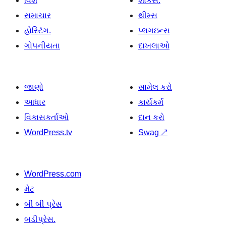
વિશે
શોકેસ.
સમાચાર
થીમ્સ
હોસ્ટિંગ.
પ્લગઇન્સ
ગોપનીયતા
દાખલાઓ
જાણો
સામેલ કરો
આધાર
કાર્યકર્મ
વિકાસકર્તાઓ
દાન કરો
WordPress.tv
Swag
↗
WordPress.com
મેટ
બી બી પ્રેસ
બડીપ્રેસ.