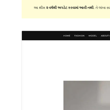
આ થીમ
૨ વર્ષથી અપડેટ કરવામાં આવી નથી
. તે લાંબા 