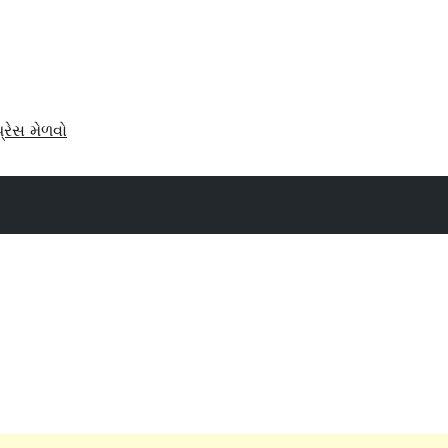
પ્રેસ મેળવો