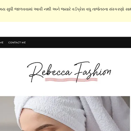
સમય સુધી જાળવવામાં આવી નથી અને જ્યારે વર્ડપ્રેસ વધુ તાજેતરના સંસ્કરણો સાથે