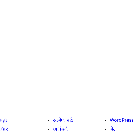
ાણો
સામેલ કરો
WordPres
ધાર
કાર્યકર્મ
મેટ