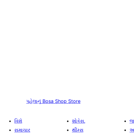
પહેલાનું
Bosa Shop Store
વિશે
શોકેસ.
જ
સમાચાર
થીમ્સ
આ