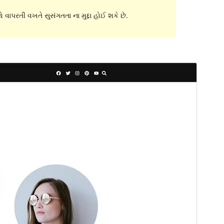
 વાપરતી વખતે સુસંગતતા ના મુદ્દા હોઈ શકે છે.
પૂર્વાવલોકન
ડાઉનલોડ કરો
આવૃત્તિ
1.1
છેલે અપડેટ થયેલું
સપ્ટેમ્બર 20,2022
Active installations
20+
પીએચપી(PHP) આવૃતિ
7.0
Theme homepage