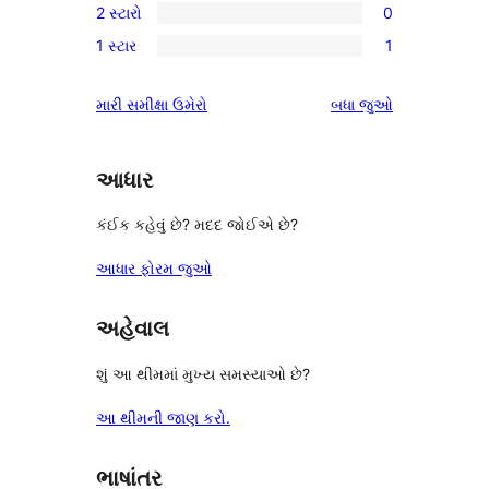
સમીક્ષાઓ
2 સ્ટારો
0
સ્ટાર
3-
0
સમીક્ષાઓ
1 સ્ટાર
1
સ્ટાર
2-
1
સમીક્ષાઓ
સ્ટાર
1-
સમીક્ષાઓ
મારી સમીક્ષા ઉમેરો
બધા
જુઓ
સમીક્ષાઓ
સ્ટાર
સમીક્ષા
આધાર
કંઈક કહેવું છે? મદદ જોઈએ છે?
આધાર ફોરમ જુઓ
અહેવાલ
શું આ થીમમાં મુખ્ય સમસ્યાઓ છે?
આ થીમની જાણ કરો.
ભાષાંતર