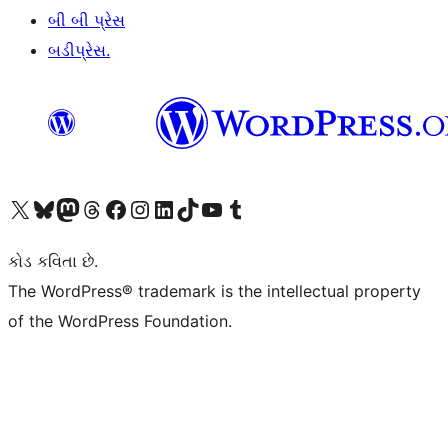
બી બી પ્રેસ
બડીપ્રેસ.
અમારા X (અગાઉ ટ્વિટર) એકાઉન્ટની મુલાકાત લો
અમારા Bluesky એકાઉન્ટની મુલાકાત લો
અમારા માસ્ટોડોન એકાઉન્ટની મુલાકાત લો
અમારા Threads એકાઉન્ટની મુલાકાત લો
અમારા ફેસબુક પેજની મુલાકાત લો
અમારા ઇન્સ્ટાગ્રામ એકાઉન્ટની મુલાકાત લો
અમારા LinkedIn એકાઉન્ટની મુલાકાત લો
અમારા TikTok એકાઉન્ટની મુલાકાત લો
અમારી YouTube ચેનલની મુલાકાત લો
અમારા Tumblr એકાઉન્ટની મુલાકાત લો
કોડ કવિતા છે.
The WordPress® trademark is the intellectual property
of the WordPress Foundation.