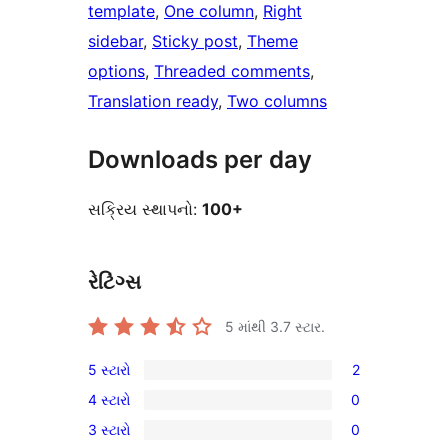
template
, 
One column
, 
Right
sidebar
, 
Sticky post
, 
Theme
options
, 
Threaded comments
, 
Translation ready
, 
Two columns
Downloads per day
સક્રિય સ્થાપનો:
100+
રેટિંગ્સ
5 માંથી
3.7
સ્ટાર.
5 સ્ટારો
2
2
4 સ્ટારો
0
5-
0
3 સ્ટારો
0
સ્ટાર
4-
0