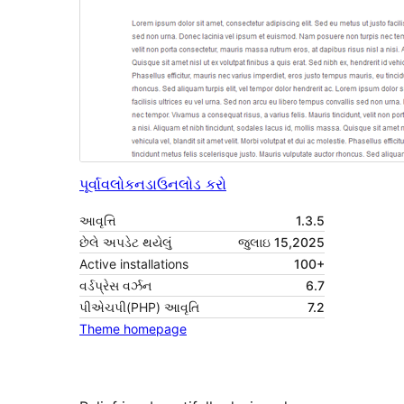
પૂર્વાવલોકન
ડાઉનલોડ કરો
આવૃત્તિ
1.3.5
છેલે અપડેટ થયેલું
જુલાઇ 15,2025
Active installations
100+
વર્ડપ્રેસ વર્ઝન
6.7
પીએચપી(PHP) આવૃતિ
7.2
Theme homepage