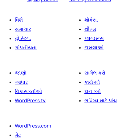
વિશે
શોકેસ.
સમાચાર
થીમ્સ
હોસ્ટિંગ.
પ્લગઇન્સ
ગોપનીયતા
દાખલાઓ
જાણો
સામેલ કરો
આધાર
કાર્યકર્મ
વિકાસકર્તાઓ
દાન કરો
WordPress.tv
ભવિષ્ય માટે પાંચ
WordPress.com
મેટ