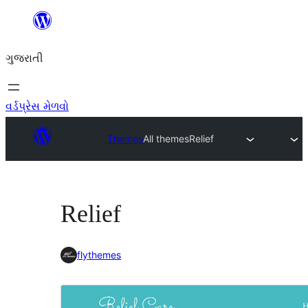
કંટેન્ટ(લખાણ)
પર
ગુજરાતી
જાઓ
વર્ડપ્રેસ મેળવો
Themes
All themes
Relief
Relief
flythemes