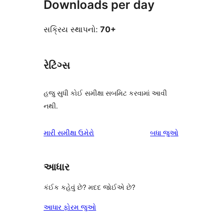
Downloads per day
સક્રિય સ્થાપનો:
70+
રેટિંગ્સ
હજુ સુધી કોઈ સમીક્ષા સબમિટ કરવામાં આવી
નથી.
સમીક્ષાઓ
મારી સમીક્ષા ઉમેરો
બધા
જુઓ
આધાર
કંઈક કહેવું છે? મદદ જોઈએ છે?
આધાર ફોરમ જુઓ