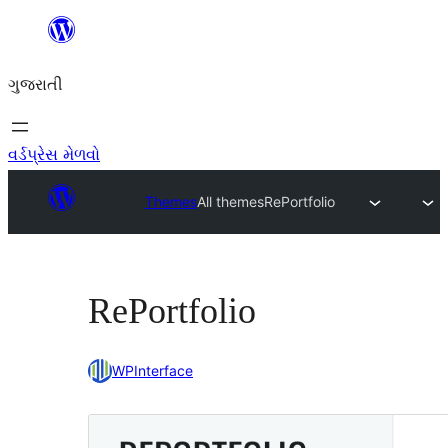
કંટેન્ટ(લખાણ)
પર
ગુજરાતી
જાઓ
વર્ડપ્રેસ મેળવો
Themes
All themes
RePortfolio
RePortfolio
WPInterface