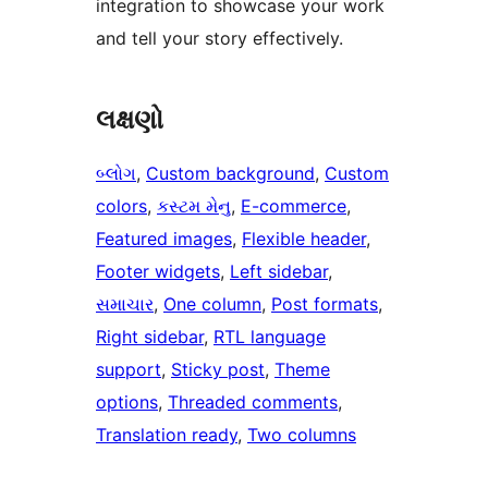
integration to showcase your work
and tell your story effectively.
લક્ષણો
બ્લોગ
, 
Custom background
, 
Custom
colors
, 
કસ્ટમ મેનુ
, 
E-commerce
, 
Featured images
, 
Flexible header
, 
Footer widgets
, 
Left sidebar
, 
સમાચાર
, 
One column
, 
Post formats
, 
Right sidebar
, 
RTL language
support
, 
Sticky post
, 
Theme
options
, 
Threaded comments
, 
Translation ready
, 
Two columns