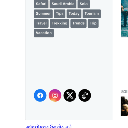
પૂર્વાવલોકન
ડાઉનલોડ કરો