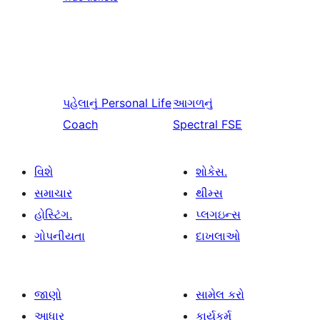
પહેલાનું
Personal Life
આગળનું
Coach
Spectral FSE
વિશે
શોકેસ.
સમાચાર
થીમ્સ
હોસ્ટિંગ.
પ્લગઇન્સ
ગોપનીયતા
દાખલાઓ
જાણો
સામેલ કરો
આધાર
કાર્યકર્મ