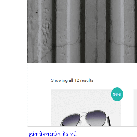
પૂર્વાવલોકન
ડાઉનલોડ કરો