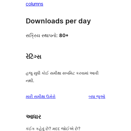
columns
Downloads per day
સક્રિય સ્થાપનો:
80+
રેટિંગ્સ
હજુ સુધી કોઈ સમીક્ષા સબમિટ કરવામાં આવી
નથી.
સમીક્ષાઓ
મારી સમીક્ષા ઉમેરો
બધા
જુઓ
આધાર
કંઈક કહેવું છે? મદદ જોઈએ છે?