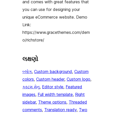
and comes with great features that
you can use for designing your
unique eCommerce website. Demo
Link:
https://www.gracethemes.com/dem
o/richstore/
લક્ષણો
બ્લોગ
, 
Custom background
, 
Custom
colors
, 
Custom header
, 
Custom logo
, 
કસ્ટમ મેનુ
, 
Editor style
, 
Featured
images
, 
Full width template
, 
Right
sidebar
, 
Theme options
, 
Threaded
comments
, 
Translation ready
, 
Two