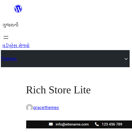
કંટેન્ટ(લખાણ)
પર
ગુજરાતી
જાઓ
વર્ડપ્રેસ મેળવો
Themes
Rich Store Lite
gracethemes