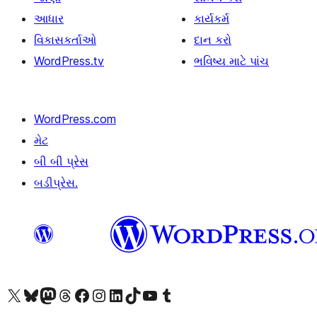
આધાર
કાર્યકર્મ
વિકાસકર્તાઓ
દાન કરો
WordPress.tv
ભવિષ્ય માટે પાંચ
WordPress.com
મેટ
બી બી પ્રેસ
બડીપ્રેસ.
અમારા X (અગાઉ ટ્વિટર) એકાઉન્ટની મુલાકાત લો
અમારા Bluesky એકાઉન્ટની મુલાકાત લો
અમારા માસ્ટોડોન એકાઉન્ટની મુલાકાત લો
અમારા Threads એકાઉન્ટની મુલાકાત લો
અમારા ફેસબુક પેજની મુલાકાત લો
અમારા ઇન્સ્ટાગ્રામ એકાઉન્ટની મુલાકાત લો
અમારા LinkedIn એકાઉન્ટની મુલાકાત લો
અમારા TikTok એકાઉન્ટની મુલાકાત લો
અમારી YouTube ચેનલની મુલાકાત લો
અમારા Tumblr એકાઉન્ટની મુલાકાત લો