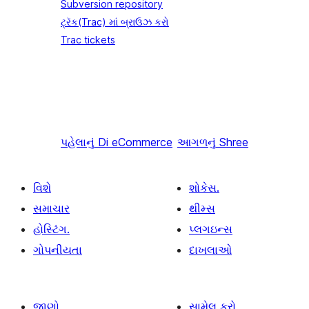
Subversion repository
ટ્રૅક(Trac) માં બ્રાઉઝ કરો
Trac tickets
પહેલાનું
Di eCommerce
આગળનું
Shree
વિશે
શોકેસ.
સમાચાર
થીમ્સ
હોસ્ટિંગ.
પ્લગઇન્સ
ગોપનીયતા
દાખલાઓ
જાણો
સામેલ કરો