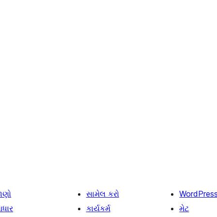
ાણો
સામેલ કરો
WordPres
ધાર
કાર્યકર્મ
મેટ