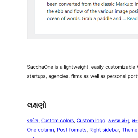
SacchaOne is a lightweight, easily customizable W
startups, agencies, firms as well as personal port
લક્ષણો
બ્લોગ
, 
Custom colors
, 
Custom logo
, 
કસ્ટમ મેનુ
, 
મન
One column
, 
Post formats
, 
Right sidebar
, 
Theme 