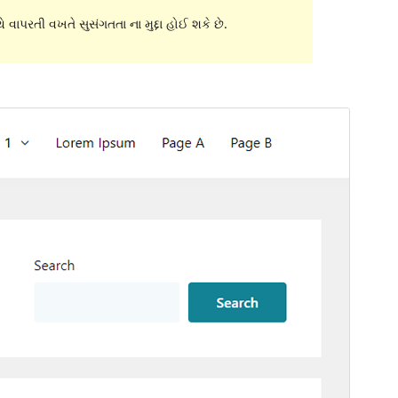
 વાપરતી વખતે સુસંગતતા ના મુદ્દા હોઈ શકે છે.
પૂર્વાવલોકન
ડાઉનલોડ કરો
આવૃત્તિ
1.1.0
છેલે અપડેટ થયેલું
ઓક્ટોબર 8,2023
Active installations
70+
પીએચપી(PHP) આવૃતિ
5.6