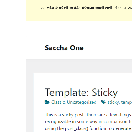
આ થીમ
૨ વર્ષથી અપડેટ કરવામાં આવી નથી
. તે લાંબા 