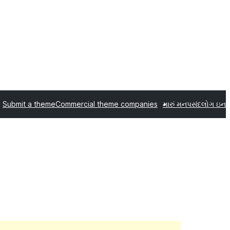
Submit a theme
Commercial theme companies
મારું મનપસંદ
લોગ ઇન