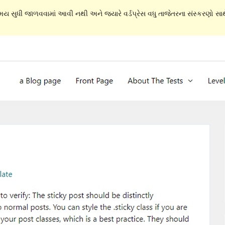
સમય સુધી જાળવવામાં આવી નથી અને જ્યારે વર્ડપ્રેસ વધુ તાજેતરના સંસ્કરણો સાથે