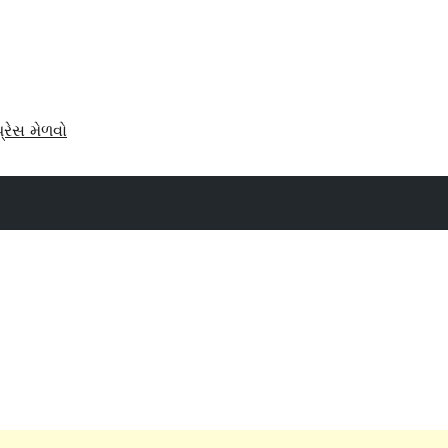
પ્રેસ મેળવો