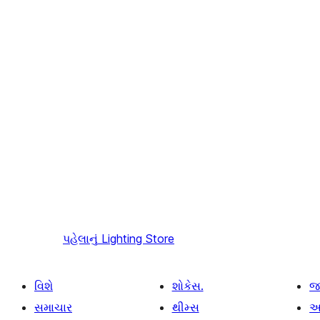
પહેલાનું
Lighting Store
વિશે
શોકેસ.
જ
સમાચાર
થીમ્સ
આ