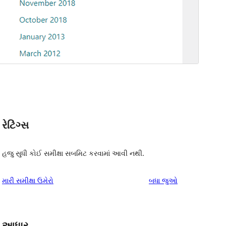
રેટિંગ્સ
હજુ સુધી કોઈ સમીક્ષા સબમિટ કરવામાં આવી નથી.
સમીક્ષાઓ
મારી સમીક્ષા ઉમેરો
બધા
જુઓ
આધાર