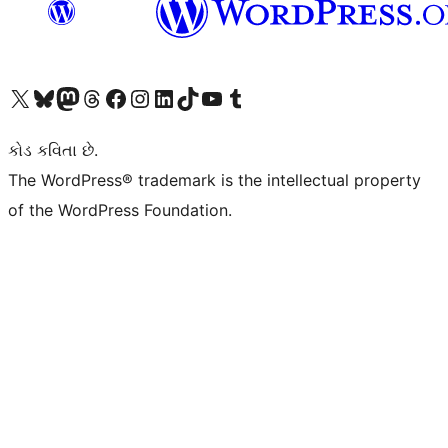
અમારા X (અગાઉ ટ્વિટર) એકાઉન્ટની મુલાકાત લો
અમારા Bluesky એકાઉન્ટની મુલાકાત લો
અમારા માસ્ટોડોન એકાઉન્ટની મુલાકાત લો
અમારા Threads એકાઉન્ટની મુલાકાત લો
અમારા ફેસબુક પેજની મુલાકાત લો
અમારા ઇન્સ્ટાગ્રામ એકાઉન્ટની મુલાકાત લો
અમારા LinkedIn એકાઉન્ટની મુલાકાત લો
અમારા TikTok એકાઉન્ટની મુલાકાત લો
અમારી YouTube ચેનલની મુલાકાત લો
અમારા Tumblr એકાઉન્ટની મુલાકાત લો
કોડ કવિતા છે.
The WordPress® trademark is the intellectual property
of the WordPress Foundation.