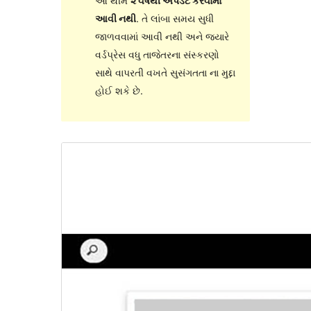
આ થીમ
૨ વર્ષથી અપડેટ કરવામાં
આવી નથી
. તે લાંબા સમય સુધી
જાળવવામાં આવી નથી અને જ્યારે
વર્ડપ્રેસ વધુ તાજેતરના સંસ્કરણો
સાથે વાપરતી વખતે સુસંગતતા ના મુદ્દા
હોઈ શકે છે.