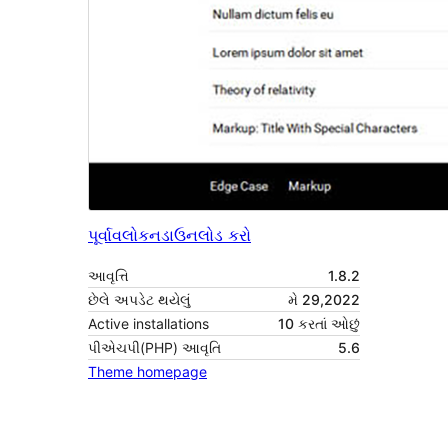
પૂર્વાવલોકન
ડાઉનલોડ કરો
આવૃત્તિ
1.8.2
છેલે અપડેટ થયેલું
મે 29,2022
Active installations
10 કરતાં ઓછું
પીએચપી(PHP) આવૃતિ
5.6
Theme homepage