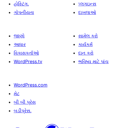
હોસ્ટિંગ.
પ્લગઇન્સ
ગોપનીયતા
દાખલાઓ
જાણો
સામેલ કરો
આધાર
કાર્યકર્મ
વિકાસકર્તાઓ
દાન કરો
WordPress.tv
ભવિષ્ય માટે પાંચ
WordPress.com
મેટ
બી બી પ્રેસ
બડીપ્રેસ.