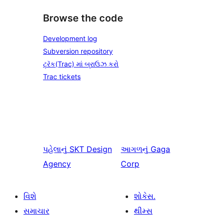
Browse the code
Development log
Subversion repository
ટ્રૅક(Trac) માં બ્રાઉઝ કરો
Trac tickets
પહેલાનું
SKT Design
આગળનું
Gaga
Agency
Corp
વિશે
શોકેસ.
સમાચાર
થીમ્સ