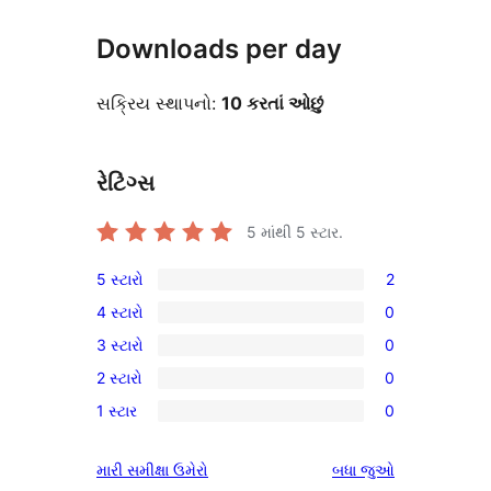
Downloads per day
સક્રિય સ્થાપનો:
10 કરતાં ઓછું
રેટિંગ્સ
5 માંથી
5
સ્ટાર.
5 સ્ટારો
2
2
4 સ્ટારો
0
5-
0
3 સ્ટારો
0
સ્ટાર
4-
0
સમીક્ષાઓ
2 સ્ટારો
0
સ્ટાર
3-
0
સમીક્ષાઓ
1 સ્ટાર
0
સ્ટાર
2-
0
સમીક્ષાઓ
સ્ટાર
1-
સમીક્ષાઓ
મારી સમીક્ષા ઉમેરો
બધા
જુઓ
સમીક્ષાઓ
સ્ટાર