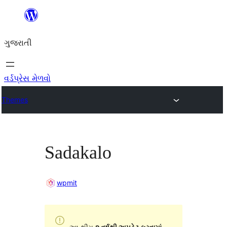
કંટેન્ટ(લખાણ)
પર
ગુજરાતી
જાઓ
વર્ડપ્રેસ મેળવો
Themes
Sadakalo
wpmit