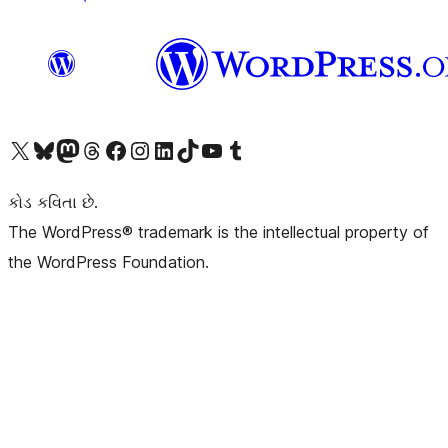
અમારા X (અગાઉ ટ્વિટર) એકાઉન્ટની મુલાકાત લો
અમારા Bluesky એકાઉન્ટની મુલાકાત લો
અમારા માસ્ટોડોન એકાઉન્ટની મુલાકાત લો
અમારા Threads એકાઉન્ટની મુલાકાત લો
અમારા ફેસબુક પેજની મુલાકાત લો
અમારા ઇન્સ્ટાગ્રામ એકાઉન્ટની મુલાકાત લો
અમારા LinkedIn એકાઉન્ટની મુલાકાત લો
અમારા TikTok એકાઉન્ટની મુલાકાત લો
અમારી YouTube ચેનલની મુલાકાત લો
અમારા Tumblr એકાઉન્ટની મુલાકાત લો
કોડ કવિતા છે.
The WordPress® trademark is the intellectual property of
the WordPress Foundation.