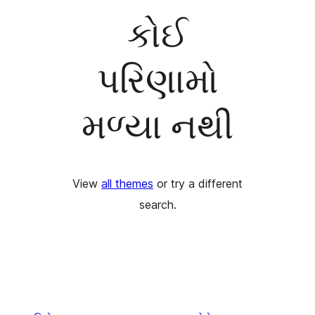
કોઈ
પરિણામો
મળ્યા નથી
View
all themes
or try a different
search.