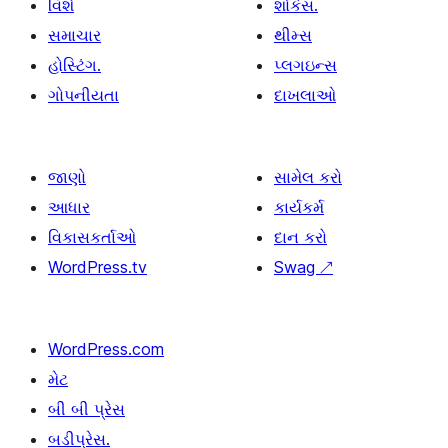
વિશે
શોકેસ.
સમાચાર
થીમ્સ
હોસ્ટિંગ.
પ્લગઇન્સ
ગોપનીયતા
દાખલાઓ
જાણો
સામેલ કરો
આધાર
કાર્યકર્મ
વિકાસકર્તાઓ
દાન કરો
WordPress.tv
Swag
↗
WordPress.com
મેટ
બી બી પ્રેસ
બડીપ્રેસ.