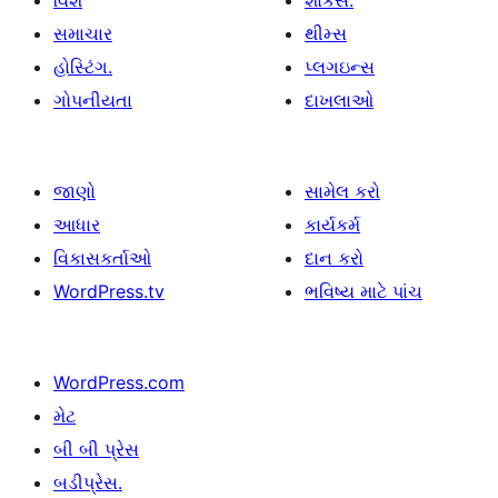
વિશે
શોકેસ.
સમાચાર
થીમ્સ
હોસ્ટિંગ.
પ્લગઇન્સ
ગોપનીયતા
દાખલાઓ
જાણો
સામેલ કરો
આધાર
કાર્યકર્મ
વિકાસકર્તાઓ
દાન કરો
WordPress.tv
ભવિષ્ય માટે પાંચ
WordPress.com
મેટ
બી બી પ્રેસ
બડીપ્રેસ.