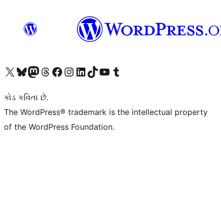
અમારા X (અગાઉ ટ્વિટર) એકાઉન્ટની મુલાકાત લો
અમારા Bluesky એકાઉન્ટની મુલાકાત લો
અમારા માસ્ટોડોન એકાઉન્ટની મુલાકાત લો
અમારા Threads એકાઉન્ટની મુલાકાત લો
અમારા ફેસબુક પેજની મુલાકાત લો
અમારા ઇન્સ્ટાગ્રામ એકાઉન્ટની મુલાકાત લો
અમારા LinkedIn એકાઉન્ટની મુલાકાત લો
અમારા TikTok એકાઉન્ટની મુલાકાત લો
અમારી YouTube ચેનલની મુલાકાત લો
અમારા Tumblr એકાઉન્ટની મુલાકાત લો
કોડ કવિતા છે.
The WordPress® trademark is the intellectual property
of the WordPress Foundation.