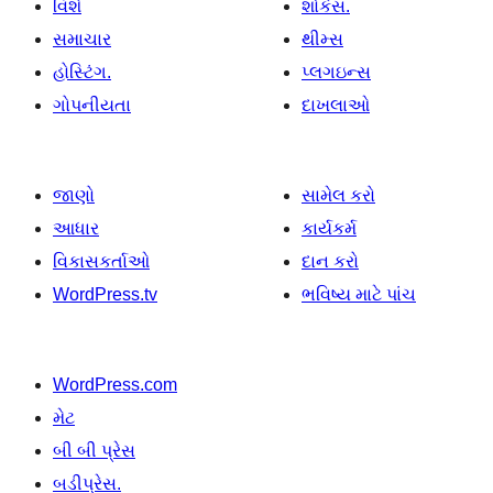
વિશે
શોકેસ.
સમાચાર
થીમ્સ
હોસ્ટિંગ.
પ્લગઇન્સ
ગોપનીયતા
દાખલાઓ
જાણો
સામેલ કરો
આધાર
કાર્યકર્મ
વિકાસકર્તાઓ
દાન કરો
WordPress.tv
ભવિષ્ય માટે પાંચ
WordPress.com
મેટ
બી બી પ્રેસ
બડીપ્રેસ.