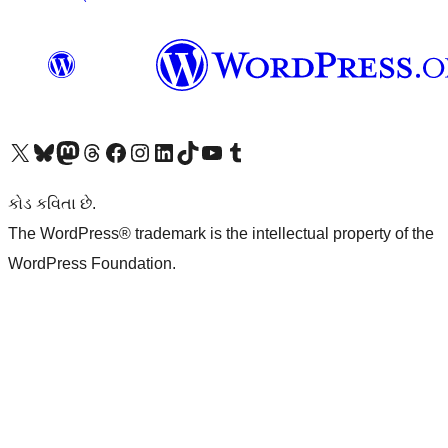
અમારા X (અગાઉ ટ્વિટર) એકાઉન્ટની મુલાકાત લો
અમારા Bluesky એકાઉન્ટની મુલાકાત લો
અમારા માસ્ટોડોન એકાઉન્ટની મુલાકાત લો
અમારા Threads એકાઉન્ટની મુલાકાત લો
અમારા ફેસબુક પેજની મુલાકાત લો
અમારા ઇન્સ્ટાગ્રામ એકાઉન્ટની મુલાકાત લો
અમારા LinkedIn એકાઉન્ટની મુલાકાત લો
અમારા TikTok એકાઉન્ટની મુલાકાત લો
અમારી YouTube ચેનલની મુલાકાત લો
અમારા Tumblr એકાઉન્ટની મુલાકાત લો
કોડ કવિતા છે.
The WordPress® trademark is the intellectual property of the
WordPress Foundation.