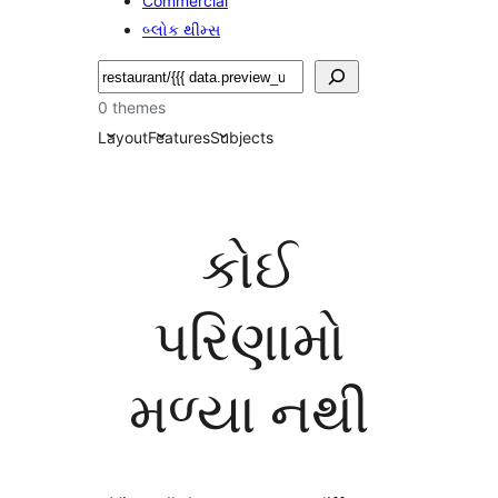
Commercial
બ્લોક થીમ્સ
શોધો
0 themes
Layout
Features
Subjects
કોઈ
પરિણામો
મળ્યા નથી