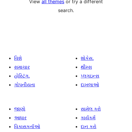
View
all themes
or try a different
search.
વિશે
શોકેસ.
સમાચાર
થીમ્સ
હોસ્ટિંગ.
પ્લગઇન્સ
ગોપનીયતા
દાખલાઓ
જાણો
સામેલ કરો
આધાર
કાર્યકર્મ
વિકાસકર્તાઓ
દાન કરો