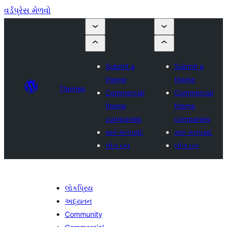
વર્ડપ્રેસ મેળવો
Submit a
Submit a
theme
theme
Themes
Commercial
Commercial
theme
theme
companies
companies
મારું મનપસંદ
મારું મનપસંદ
લોગ ઇન
લોગ ઇન
લોકપ્રિય
અદ્યતન
Community