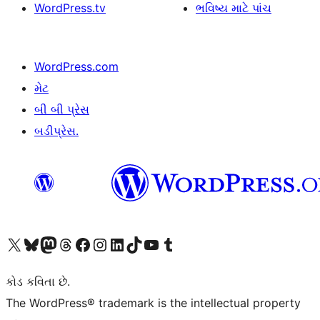
WordPress.tv
ભવિષ્ય માટે પાંચ
WordPress.com
મેટ
બી બી પ્રેસ
બડીપ્રેસ.
અમારા X (અગાઉ ટ્વિટર) એકાઉન્ટની મુલાકાત લો
અમારા Bluesky એકાઉન્ટની મુલાકાત લો
અમારા માસ્ટોડોન એકાઉન્ટની મુલાકાત લો
અમારા Threads એકાઉન્ટની મુલાકાત લો
અમારા ફેસબુક પેજની મુલાકાત લો
અમારા ઇન્સ્ટાગ્રામ એકાઉન્ટની મુલાકાત લો
અમારા LinkedIn એકાઉન્ટની મુલાકાત લો
અમારા TikTok એકાઉન્ટની મુલાકાત લો
અમારી YouTube ચેનલની મુલાકાત લો
અમારા Tumblr એકાઉન્ટની મુલાકાત લો
કોડ કવિતા છે.
The WordPress® trademark is the intellectual property