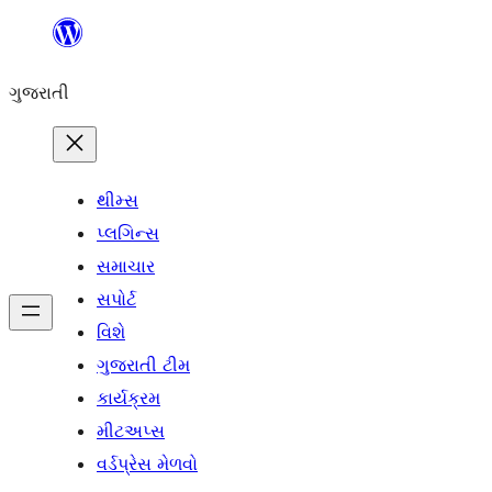
કંટેન્ટ(લખાણ)
પર
ગુજરાતી
જાઓ
થીમ્સ
પ્લગિન્સ
સમાચાર
સપોર્ટ
વિશે
ગુજરાતી ટીમ
કાર્યક્રમ
મીટઅપ્સ
વર્ડપ્રેસ મેળવો