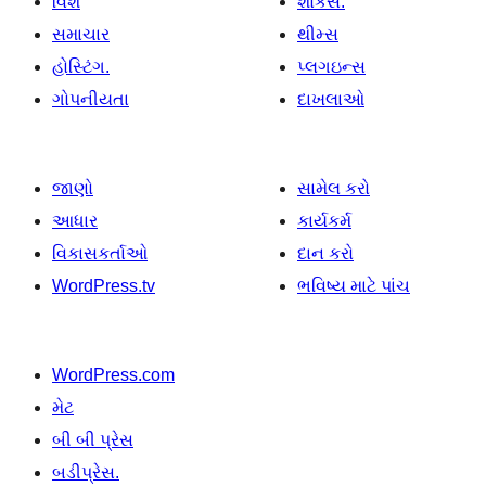
વિશે
શોકેસ.
સમાચાર
થીમ્સ
હોસ્ટિંગ.
પ્લગઇન્સ
ગોપનીયતા
દાખલાઓ
જાણો
સામેલ કરો
આધાર
કાર્યકર્મ
વિકાસકર્તાઓ
દાન કરો
WordPress.tv
ભવિષ્ય માટે પાંચ
WordPress.com
મેટ
બી બી પ્રેસ
બડીપ્રેસ.