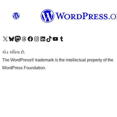
અમારા X (અગાઉ ટ્વિટર) એકાઉન્ટની મુલાકાત લો
અમારા Bluesky એકાઉન્ટની મુલાકાત લો
અમારા માસ્ટોડોન એકાઉન્ટની મુલાકાત લો
અમારા Threads એકાઉન્ટની મુલાકાત લો
અમારા ફેસબુક પેજની મુલાકાત લો
અમારા ઇન્સ્ટાગ્રામ એકાઉન્ટની મુલાકાત લો
અમારા LinkedIn એકાઉન્ટની મુલાકાત લો
અમારા TikTok એકાઉન્ટની મુલાકાત લો
અમારી YouTube ચેનલની મુલાકાત લો
અમારા Tumblr એકાઉન્ટની મુલાકાત લો
કોડ કવિતા છે.
The WordPress® trademark is the intellectual property of the
WordPress Foundation.