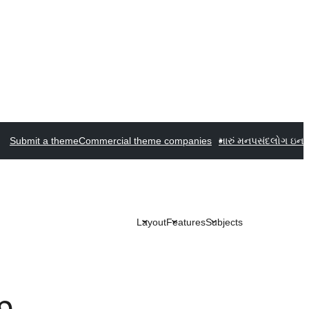
Submit a theme
Commercial theme companies
મારું મનપસંદ
લોગ ઇન
Layout
Features
Subjects