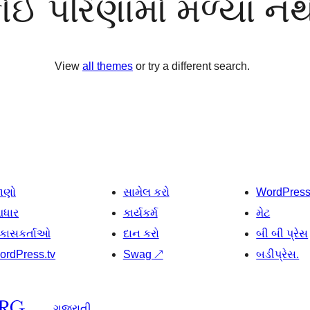
ોઈ પરિણામો મળ્યા નથ
View
all themes
or try a different search.
ાણો
સામેલ કરો
WordPres
ધાર
કાર્યકર્મ
મેટ
િકાસકર્તાઓ
દાન કરો
બી બી પ્રેસ
ordPress.tv
Swag
↗
બડીપ્રેસ.
ગુજરાતી