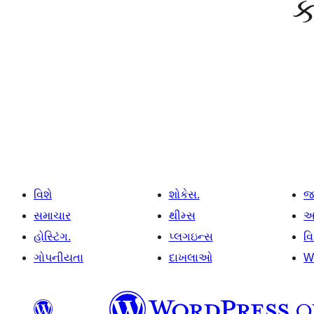
ક
વિશે
શોકેસ.
જ
સમાચાર
થીમ્સ
આ
હોસ્ટિંગ.
પ્લગઇન્સ
વ
ગોપનીયતા
દાખલાઓ
W