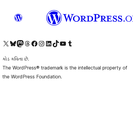
અમારા X (અગાઉ ટ્વિટર) એકાઉન્ટની મુલાકાત લો
અમારા Bluesky એકાઉન્ટની મુલાકાત લો
અમારા માસ્ટોડોન એકાઉન્ટની મુલાકાત લો
અમારા Threads એકાઉન્ટની મુલાકાત લો
અમારા ફેસબુક પેજની મુલાકાત લો
અમારા ઇન્સ્ટાગ્રામ એકાઉન્ટની મુલાકાત લો
અમારા LinkedIn એકાઉન્ટની મુલાકાત લો
અમારા TikTok એકાઉન્ટની મુલાકાત લો
અમારી YouTube ચેનલની મુલાકાત લો
અમારા Tumblr એકાઉન્ટની મુલાકાત લો
કોડ કવિતા છે.
The WordPress® trademark is the intellectual property of
the WordPress Foundation.