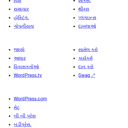
વિશે
શોકેસ.
સમાચાર
થીમ્સ
હોસ્ટિંગ.
પ્લગઇન્સ
ગોપનીયતા
દાખલાઓ
જાણો
સામેલ કરો
આધાર
કાર્યકર્મ
વિકાસકર્તાઓ
દાન કરો
WordPress.tv
Swag
↗
WordPress.com
મેટ
બી બી પ્રેસ
બડીપ્રેસ.