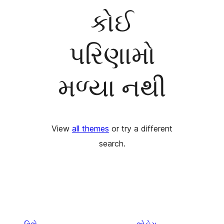
કોઈ
પરિણામો
મળ્યા નથી
View
all themes
or try a different
search.