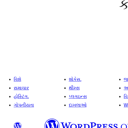
ક
વિશે
શોકેસ.
જ
સમાચાર
થીમ્સ
આ
હોસ્ટિંગ.
પ્લગઇન્સ
વ
ગોપનીયતા
દાખલાઓ
W