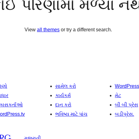
ોઈ પરિણામો મળ્યા નથ
View
all themes
or try a different search.
ાણો
સામેલ કરો
WordPres
ધાર
કાર્યકર્મ
મેટ
િકાસકર્તાઓ
દાન કરો
બી બી પ્રેસ
ordPress.tv
ભવિષ્ય માટે પાંચ
બડીપ્રેસ.
ગુજરાતી