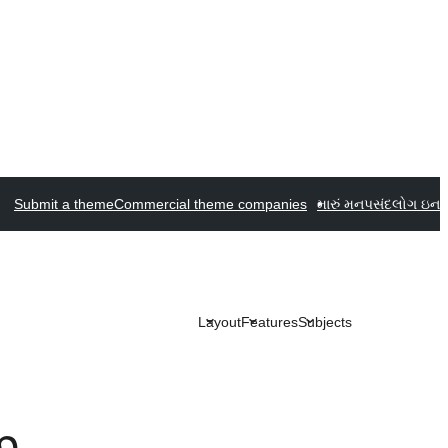
Submit a theme
Commercial theme companies
મારું મનપસંદ
લોગ ઇન
Layout
Features
Subjects