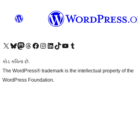
અમારા X (અગાઉ ટ્વિટર) એકાઉન્ટની મુલાકાત લો
અમારા Bluesky એકાઉન્ટની મુલાકાત લો
અમારા માસ્ટોડોન એકાઉન્ટની મુલાકાત લો
અમારા Threads એકાઉન્ટની મુલાકાત લો
અમારા ફેસબુક પેજની મુલાકાત લો
અમારા ઇન્સ્ટાગ્રામ એકાઉન્ટની મુલાકાત લો
અમારા LinkedIn એકાઉન્ટની મુલાકાત લો
અમારા TikTok એકાઉન્ટની મુલાકાત લો
અમારી YouTube ચેનલની મુલાકાત લો
અમારા Tumblr એકાઉન્ટની મુલાકાત લો
કોડ કવિતા છે.
The WordPress® trademark is the intellectual property of the
WordPress Foundation.