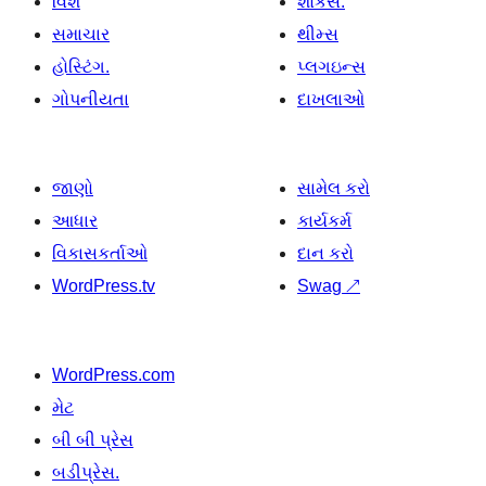
વિશે
શોકેસ.
સમાચાર
થીમ્સ
હોસ્ટિંગ.
પ્લગઇન્સ
ગોપનીયતા
દાખલાઓ
જાણો
સામેલ કરો
આધાર
કાર્યકર્મ
વિકાસકર્તાઓ
દાન કરો
WordPress.tv
Swag
↗
WordPress.com
મેટ
બી બી પ્રેસ
બડીપ્રેસ.