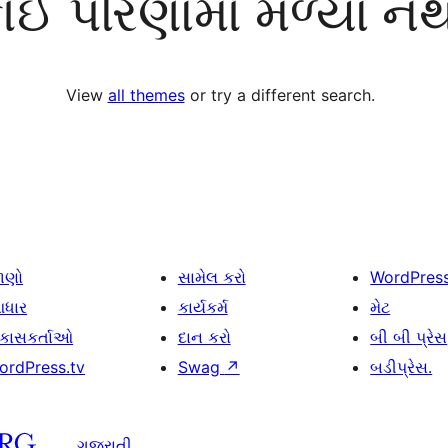
ોઈ પરિણામો મળ્યા નથ
View
all themes
or try a different search.
ાણો
સામેલ કરો
WordPres
ધાર
કાર્યકર્મ
મેટ
િકાસકર્તાઓ
દાન કરો
બી બી પ્રેસ
ordPress.tv
Swag
↗
બડીપ્રેસ.
ગુજરાતી