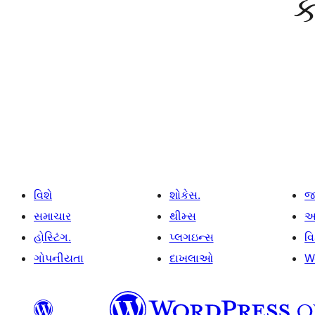
ક
વિશે
શોકેસ.
જ
સમાચાર
થીમ્સ
આ
હોસ્ટિંગ.
પ્લગઇન્સ
વ
ગોપનીયતા
દાખલાઓ
W