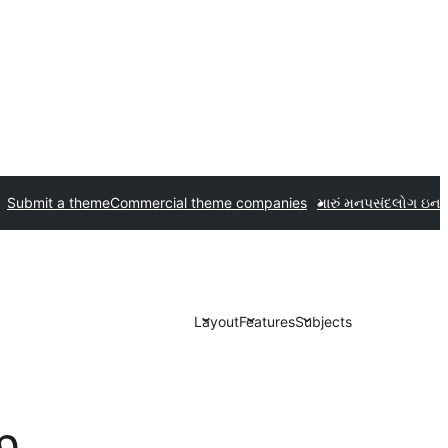
Submit a theme
Commercial theme companies
મારું મનપસંદ
લોગ ઇન
Layout
Features
Subjects