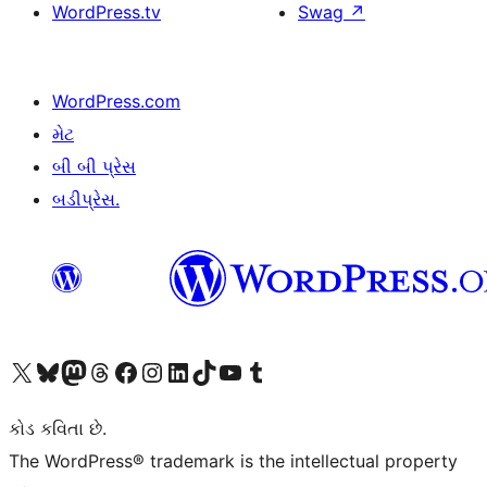
WordPress.tv
Swag
↗
WordPress.com
મેટ
બી બી પ્રેસ
બડીપ્રેસ.
અમારા X (અગાઉ ટ્વિટર) એકાઉન્ટની મુલાકાત લો
અમારા Bluesky એકાઉન્ટની મુલાકાત લો
અમારા માસ્ટોડોન એકાઉન્ટની મુલાકાત લો
અમારા Threads એકાઉન્ટની મુલાકાત લો
અમારા ફેસબુક પેજની મુલાકાત લો
અમારા ઇન્સ્ટાગ્રામ એકાઉન્ટની મુલાકાત લો
અમારા LinkedIn એકાઉન્ટની મુલાકાત લો
અમારા TikTok એકાઉન્ટની મુલાકાત લો
અમારી YouTube ચેનલની મુલાકાત લો
અમારા Tumblr એકાઉન્ટની મુલાકાત લો
કોડ કવિતા છે.
The WordPress® trademark is the intellectual property