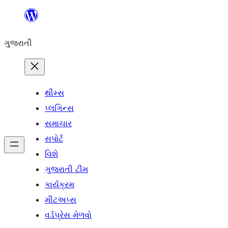
કંટેન્ટ(લખાણ)
પર
ગુજરાતી
જાઓ
થીમ્સ
પ્લગિન્સ
સમાચાર
સપોર્ટ
વિશે
ગુજરાતી ટીમ
કાર્યક્રમ
મીટઅપ્સ
વર્ડપ્રેસ મેળવો