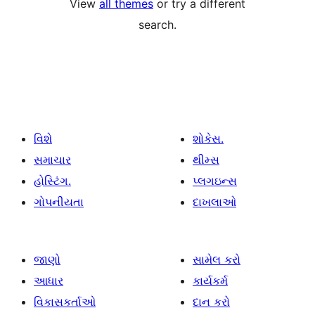
View
all themes
or try a different
search.
વિશે
શોકેસ.
સમાચાર
થીમ્સ
હોસ્ટિંગ.
પ્લગઇન્સ
ગોપનીયતા
દાખલાઓ
જાણો
સામેલ કરો
આધાર
કાર્યકર્મ
વિકાસકર્તાઓ
દાન કરો