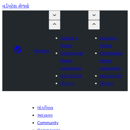
વર્ડપ્રેસ મેળવો
Submit a
Submit a
theme
theme
Themes
Commercial
Commercial
theme
theme
companies
companies
મારું મનપસંદ
મારું મનપસંદ
લોગ ઇન
લોગ ઇન
લોકપ્રિય
અદ્યતન
Community