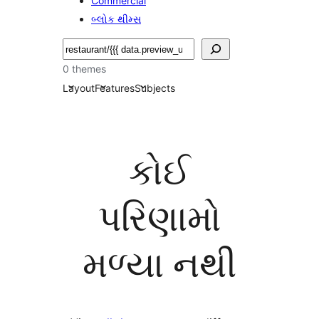
Commercial
બ્લોક થીમ્સ
શોધો
0 themes
Layout
Features
Subjects
કોઈ
પરિણામો
મળ્યા નથી