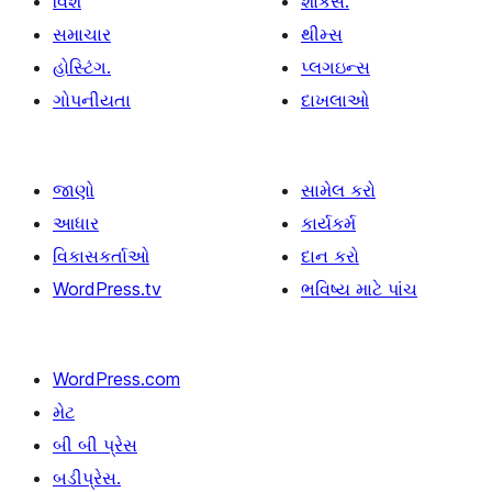
વિશે
શોકેસ.
સમાચાર
થીમ્સ
હોસ્ટિંગ.
પ્લગઇન્સ
ગોપનીયતા
દાખલાઓ
જાણો
સામેલ કરો
આધાર
કાર્યકર્મ
વિકાસકર્તાઓ
દાન કરો
WordPress.tv
ભવિષ્ય માટે પાંચ
WordPress.com
મેટ
બી બી પ્રેસ
બડીપ્રેસ.