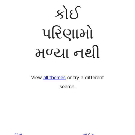
કોઈ
પરિણામો
મળ્યા નથી
View
all themes
or try a different
search.