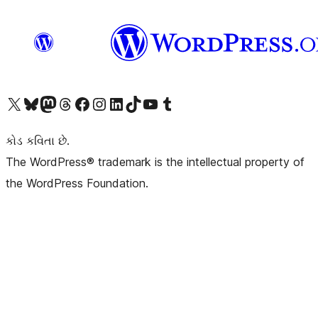
અમારા X (અગાઉ ટ્વિટર) એકાઉન્ટની મુલાકાત લો
અમારા Bluesky એકાઉન્ટની મુલાકાત લો
અમારા માસ્ટોડોન એકાઉન્ટની મુલાકાત લો
અમારા Threads એકાઉન્ટની મુલાકાત લો
અમારા ફેસબુક પેજની મુલાકાત લો
અમારા ઇન્સ્ટાગ્રામ એકાઉન્ટની મુલાકાત લો
અમારા LinkedIn એકાઉન્ટની મુલાકાત લો
અમારા TikTok એકાઉન્ટની મુલાકાત લો
અમારી YouTube ચેનલની મુલાકાત લો
અમારા Tumblr એકાઉન્ટની મુલાકાત લો
કોડ કવિતા છે.
The WordPress® trademark is the intellectual property of
the WordPress Foundation.