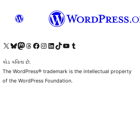
અમારા X (અગાઉ ટ્વિટર) એકાઉન્ટની મુલાકાત લો
અમારા Bluesky એકાઉન્ટની મુલાકાત લો
અમારા માસ્ટોડોન એકાઉન્ટની મુલાકાત લો
અમારા Threads એકાઉન્ટની મુલાકાત લો
અમારા ફેસબુક પેજની મુલાકાત લો
અમારા ઇન્સ્ટાગ્રામ એકાઉન્ટની મુલાકાત લો
અમારા LinkedIn એકાઉન્ટની મુલાકાત લો
અમારા TikTok એકાઉન્ટની મુલાકાત લો
અમારી YouTube ચેનલની મુલાકાત લો
અમારા Tumblr એકાઉન્ટની મુલાકાત લો
કોડ કવિતા છે.
The WordPress® trademark is the intellectual property
of the WordPress Foundation.