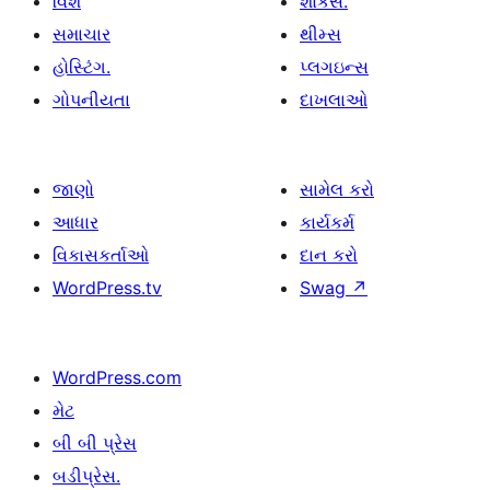
વિશે
શોકેસ.
સમાચાર
થીમ્સ
હોસ્ટિંગ.
પ્લગઇન્સ
ગોપનીયતા
દાખલાઓ
જાણો
સામેલ કરો
આધાર
કાર્યકર્મ
વિકાસકર્તાઓ
દાન કરો
WordPress.tv
Swag
↗
WordPress.com
મેટ
બી બી પ્રેસ
બડીપ્રેસ.